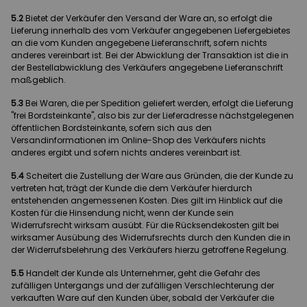
5.2
Bietet der Verkäufer den Versand der Ware an, so erfolgt die
Lieferung innerhalb des vom Verkäufer angegebenen Liefergebietes
an die vom Kunden angegebene Lieferanschrift, sofern nichts
anderes vereinbart ist. Bei der Abwicklung der Transaktion ist die in
der Bestellabwicklung des Verkäufers angegebene Lieferanschrift
maßgeblich.
5.3
Bei Waren, die per Spedition geliefert werden, erfolgt die Lieferung
"frei Bordsteinkante", also bis zur der Lieferadresse nächstgelegenen
öffentlichen Bordsteinkante, sofern sich aus den
Versandinformationen im Online-Shop des Verkäufers nichts
anderes ergibt und sofern nichts anderes vereinbart ist.
5.4
Scheitert die Zustellung der Ware aus Gründen, die der Kunde zu
vertreten hat, trägt der Kunde die dem Verkäufer hierdurch
entstehenden angemessenen Kosten. Dies gilt im Hinblick auf die
Kosten für die Hinsendung nicht, wenn der Kunde sein
Widerrufsrecht wirksam ausübt. Für die Rücksendekosten gilt bei
wirksamer Ausübung des Widerrufsrechts durch den Kunden die in
der Widerrufsbelehrung des Verkäufers hierzu getroffene Regelung.
5.5
Handelt der Kunde als Unternehmer, geht die Gefahr des
zufälligen Untergangs und der zufälligen Verschlechterung der
verkauften Ware auf den Kunden über, sobald der Verkäufer die