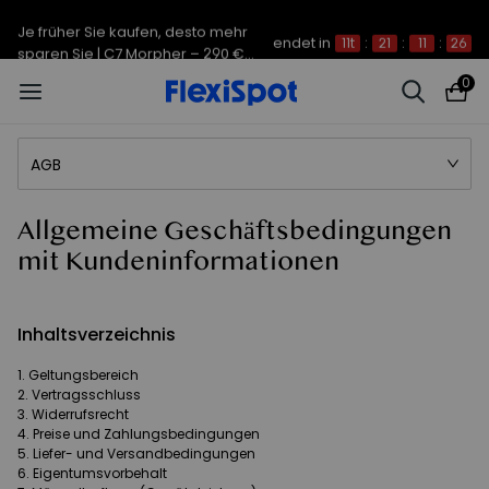
Je früher Sie kaufen, desto mehr
endet in
11t
:
21
:
11
:
26
sparen Sie | C7 Morpher – 290 €
Rabatt
0
AGB
Allgemeine Geschäftsbedingungen
mit Kundeninformationen
Inhaltsverzeichnis
Geltungsbereich
Vertragsschluss
Widerrufsrecht
Preise und Zahlungsbedingungen
Liefer- und Versandbedingungen
Eigentumsvorbehalt