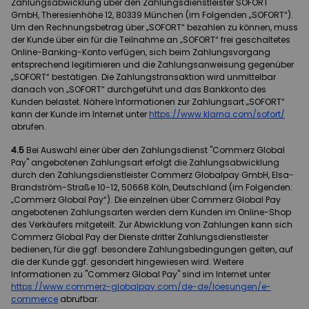
Zahlungsabwicklung über den Zahlungsdienstleister SOFORT
GmbH, Theresienhöhe 12, 80339 München (im Folgenden „SOFORT“).
Um den Rechnungsbetrag über „SOFORT“ bezahlen zu können, muss
der Kunde über ein für die Teilnahme an „SOFORT“ frei geschaltetes
Online-Banking-Konto verfügen, sich beim Zahlungsvorgang
entsprechend legitimieren und die Zahlungsanweisung gegenüber
„SOFORT“ bestätigen. Die Zahlungstransaktion wird unmittelbar
danach von „SOFORT“ durchgeführt und das Bankkonto des
Kunden belastet. Nähere Informationen zur Zahlungsart „SOFORT“
kann der Kunde im Internet unter
https://www.klarna.com
/sofort
/
abrufen.
4.5
Bei Auswahl einer über den Zahlungsdienst "Commerz Global
Pay" angebotenen Zahlungsart erfolgt die Zahlungsabwicklung
durch den Zahlungsdienstleister Commerz Globalpay GmbH, Elsa-
Brandström-Straße 10-12, 50668 Köln, Deutschland (im Folgenden:
„Commerz Global Pay“). Die einzelnen über Commerz Global Pay
angebotenen Zahlungsarten werden dem Kunden im Online-Shop
des Verkäufers mitgeteilt. Zur Abwicklung von Zahlungen kann sich
Commerz Global Pay der Dienste dritter Zahlungsdienstleister
bedienen, für die ggf. besondere Zahlungsbedingungen gelten, auf
die der Kunde ggf. gesondert hingewiesen wird. Weitere
Informationen zu "Commerz Global Pay" sind im Internet unter
https://www.commerz-globalpay.com
/de-de
/loesungen
/e-
commerce
abrufbar.