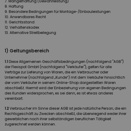
Mängelhaftung (Gewährleistung)
Haftung
Besondere Bedingungen für Montage-/Einbauleistungen
Anwendbares Recht
Gerichtsstand
Verhaltenskodex
Alternative Streitbeilegung
1) Geltungsbereich
1.1
Diese Allgemeinen Geschäftsbedingungen (nachfolgend "AGB")
der Flexispot GmbH (nachfolgend "Verkäufer"), gelten für alle
Verträge zur Lieferung von Waren, die ein Verbraucher oder
Unternehmer (nachfolgend „Kunde“) mit dem Verkäufer hinsichtlich
der vom Verkäufer in seinem Online-Shop dargestellten Waren
abschließt. Hiermit wird der Einbeziehung von eigenen Bedingungen
des Kunden widersprochen, es sei denn, es ist etwas anderes
vereinbart.
1.2
Verbraucher im Sinne dieser AGB ist jede natürliche Person, die ein
Rechtsgeschäft zu Zwecken abschließt, die überwiegend weder ihrer
gewerblichen noch ihrer selbständigen beruflichen Tätigkeit
zugerechnet werden können.