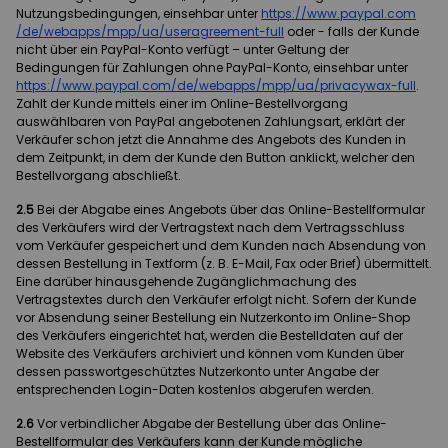
Nutzungsbedingungen, einsehbar unter
https://www.paypal.com
/de
/webapps
/mpp
/ua
/useragreement-full
oder - falls der Kunde
nicht über ein PayPal-Konto verfügt – unter Geltung der
Bedingungen für Zahlungen ohne PayPal-Konto, einsehbar unter
https://www.paypal.com
/de
/webapps
/mpp
/ua
/privacywax-full
.
Zahlt der Kunde mittels einer im Online-Bestellvorgang
auswählbaren von PayPal angebotenen Zahlungsart, erklärt der
Verkäufer schon jetzt die Annahme des Angebots des Kunden in
dem Zeitpunkt, in dem der Kunde den Button anklickt, welcher den
Bestellvorgang abschließt.
2.5
Bei der Abgabe eines Angebots über das Online-Bestellformular
des Verkäufers wird der Vertragstext nach dem Vertragsschluss
vom Verkäufer gespeichert und dem Kunden nach Absendung von
dessen Bestellung in Textform (z. B. E-Mail, Fax oder Brief) übermittelt.
Eine darüber hinausgehende Zugänglichmachung des
Vertragstextes durch den Verkäufer erfolgt nicht. Sofern der Kunde
vor Absendung seiner Bestellung ein Nutzerkonto im Online-Shop
des Verkäufers eingerichtet hat, werden die Bestelldaten auf der
Website des Verkäufers archiviert und können vom Kunden über
dessen passwortgeschütztes Nutzerkonto unter Angabe der
entsprechenden Login-Daten kostenlos abgerufen werden.
2.6
Vor verbindlicher Abgabe der Bestellung über das Online-
Bestellformular des Verkäufers kann der Kunde mögliche