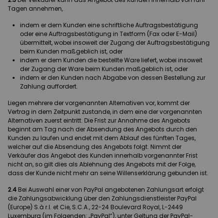
Tagen annehmen,
indem er dem Kunden eine schriftliche Auftragsbestätigung
oder eine Auftragsbestätigung in Textform (Fax oder E-Mail)
übermittelt, wobei insoweit der Zugang der Auftragsbestätigung
beim Kunden maßgeblich ist, oder
indem er dem Kunden die bestellte Ware liefert, wobei insoweit
der Zugang der Ware beim Kunden maßgeblich ist, oder
indem er den Kunden nach Abgabe von dessen Bestellung zur
Zahlung auffordert.
Liegen mehrere der vorgenannten Alternativen vor, kommt der
Vertrag in dem Zeitpunkt zustande, in dem eine der vorgenannten
Alternativen zuerst eintritt. Die Frist zur Annahme des Angebots
beginnt am Tag nach der Absendung des Angebots durch den
Kunden zu laufen und endet mit dem Ablauf des fünften Tages,
welcher auf die Absendung des Angebots folgt. Nimmt der
Verkäufer das Angebot des Kunden innerhalb vorgenannter Frist
nicht an, so gilt dies als Ablehnung des Angebots mit der Folge,
dass der Kunde nicht mehr an seine Willenserklärung gebunden ist.
2.4
Bei Auswahl einer von PayPal angebotenen Zahlungsart erfolgt
die Zahlungsabwicklung über den Zahlungsdienstleister PayPal
(Europe) S.à r.l. et Cie, S.C.A., 22-24 Boulevard Royal, L-2449
Luxemburg (im Folgenden: „PayPal“), unter Geltung der PayPal-