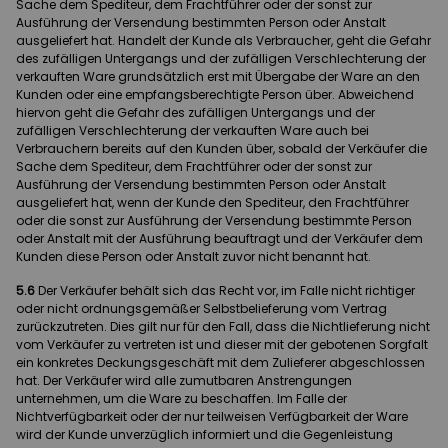
Sache dem Spediteur, dem Frachtführer oder der sonst zur
Ausführung der Versendung bestimmten Person oder Anstalt
ausgeliefert hat. Handelt der Kunde als Verbraucher, geht die Gefahr
des zufälligen Untergangs und der zufälligen Verschlechterung der
verkauften Ware grundsätzlich erst mit Übergabe der Ware an den
Kunden oder eine empfangsberechtigte Person über. Abweichend
hiervon geht die Gefahr des zufälligen Untergangs und der
zufälligen Verschlechterung der verkauften Ware auch bei
Verbrauchern bereits auf den Kunden über, sobald der Verkäufer die
Sache dem Spediteur, dem Frachtführer oder der sonst zur
Ausführung der Versendung bestimmten Person oder Anstalt
ausgeliefert hat, wenn der Kunde den Spediteur, den Frachtführer
oder die sonst zur Ausführung der Versendung bestimmte Person
oder Anstalt mit der Ausführung beauftragt und der Verkäufer dem
Kunden diese Person oder Anstalt zuvor nicht benannt hat.
5.6
Der Verkäufer behält sich das Recht vor, im Falle nicht richtiger
oder nicht ordnungsgemäßer Selbstbelieferung vom Vertrag
zurückzutreten. Dies gilt nur für den Fall, dass die Nichtlieferung nicht
vom Verkäufer zu vertreten ist und dieser mit der gebotenen Sorgfalt
ein konkretes Deckungsgeschäft mit dem Zulieferer abgeschlossen
hat. Der Verkäufer wird alle zumutbaren Anstrengungen
unternehmen, um die Ware zu beschaffen. Im Falle der
Nichtverfügbarkeit oder der nur teilweisen Verfügbarkeit der Ware
wird der Kunde unverzüglich informiert und die Gegenleistung