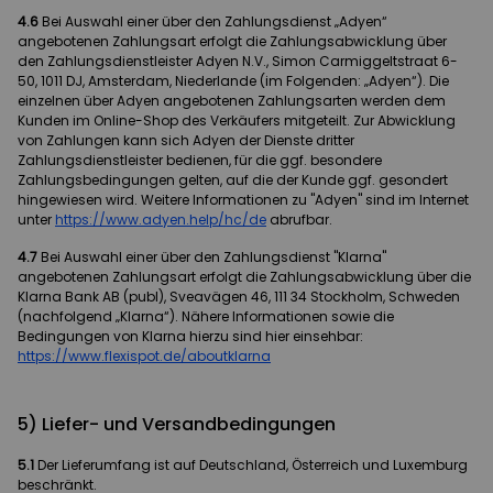
4.6
Bei Auswahl einer über den Zahlungsdienst „Adyen“
angebotenen Zahlungsart erfolgt die Zahlungsabwicklung über
den Zahlungsdienstleister Adyen N.V., Simon Carmiggeltstraat 6-
50, 1011 DJ, Amsterdam, Niederlande (im Folgenden: „Adyen“). Die
einzelnen über Adyen angebotenen Zahlungsarten werden dem
Kunden im Online-Shop des Verkäufers mitgeteilt. Zur Abwicklung
von Zahlungen kann sich Adyen der Dienste dritter
Zahlungsdienstleister bedienen, für die ggf. besondere
Zahlungsbedingungen gelten, auf die der Kunde ggf. gesondert
hingewiesen wird. Weitere Informationen zu "Adyen" sind im Internet
unter
https://www.adyen.help
/hc
/de
abrufbar.
4.7
Bei Auswahl einer über den Zahlungsdienst "Klarna"
angebotenen Zahlungsart erfolgt die Zahlungsabwicklung über die
Klarna Bank AB (publ), Sveavägen 46, 111 34 Stockholm, Schweden
(nachfolgend „Klarna“). Nähere Informationen sowie die
Bedingungen von Klarna hierzu sind hier einsehbar:
https://www.flexispot.de
/aboutklarna
5) Liefer- und Versandbedingungen
5.1
Der Lieferumfang ist auf Deutschland, Österreich und Luxemburg
beschränkt.