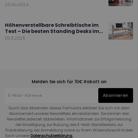
20.06.2024
Höhenverstellbare Schreibtische im
Test – Die besten Standing Desks im
Vergleich
03.11.2025
Melden Sie sich für 10€ Rabatt an
Abonnieren
Durch das Absenden dieses Formulars erklären Sie sich mit dem
Abonnement unseres Newsletters einverstanden. Sie können den
Newsletter jederzeit abbestellen. Informationen zur Erfolgsmessung
der Einwilligung, zur Nutzung des E-Mail-Dienstleisters, zur
Protokollierung der Anmeldung sowie zu Ihrem Widerrufsrecht finden
Sie in unserer
Datenschutzerklärung.