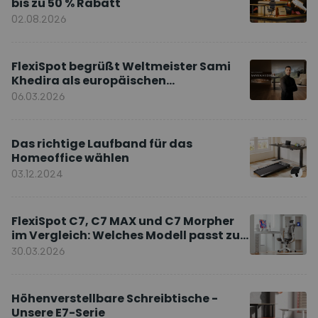
bis zu 50 % Rabatt
02.08.2026
FlexiSpot begrüßt Weltmeister Sami
Khedira als europäischen
Markenbotschafter
06.03.2026
Das richtige Laufband für das
Homeoffice wählen
03.12.2024
FlexiSpot C7, C7 MAX und C7 Morpher
im Vergleich: Welches Modell passt zu
Ihnen?
30.03.2026
Höhenverstellbare Schreibtische -
Unsere E7-Serie