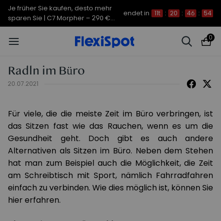
Je früher Sie kaufen, desto mehr
endet in
11t
:
20
:
46
:
54
sparen Sie | C7 Morpher – 290 €
Rabatt
0
Radln im Büro
20.07.2021
Für viele, die die meiste Zeit im Büro verbringen, ist
das Sitzen fast wie das Rauchen, wenn es um die
Gesundheit geht. Doch gibt es auch andere
Alternativen als Sitzen im Büro. Neben dem Stehen
hat man zum Beispiel auch die Möglichkeit, die Zeit
am Schreibtisch mit Sport, nämlich Fahrradfahren
einfach zu verbinden. Wie dies möglich ist, können Sie
hier erfahren.