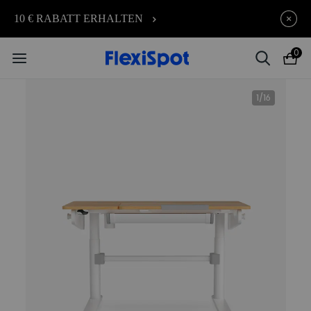
10 € RABATT ERHALTEN
Je früher Sie kaufen, desto mehr
endet in
08t
:
19
:
12
:
02
sparen Sie | C7 Morpher – 290 €
0
Rabatt
1
/
16