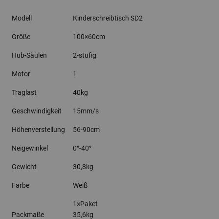
Modell
Kinderschreibtisch SD2
Größe
100×60cm
Hub-Säulen
2-stufig
Motor
1
Traglast
40kg
Geschwindigkeit
15mm/s
Höhenverstellung
56-90cm
Neigewinkel
0°-40°
Gewicht
30,8kg
Farbe
Weiß
1×Paket
Packmaße
35,6kg