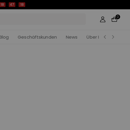
18
:
47
:
17
0
Blog
Geschäftskunden
News
Über Khedira