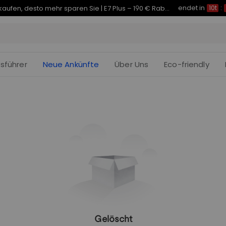
endet in
Je früher Sie kaufen, desto mehr sparen Sie | C7 Morpher – 290 € Rabatt
10t
:
fsführer
Neue Ankünfte
Über Uns
Eco-friendly
Gelöscht