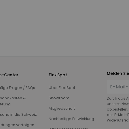
Melden Sie
fo-Center
FlexiSpot
fige Fragen / FAQs
Über FlexiSpot
sandkosten &
Showroom
Durch das A
ferung
unseres News
Mitgliedschaft
abbestellen.
sand in die Schweiz
des E-Mail-D
Nachhaltige Entwicklung
Widerrufsrec
dungen verfolgen