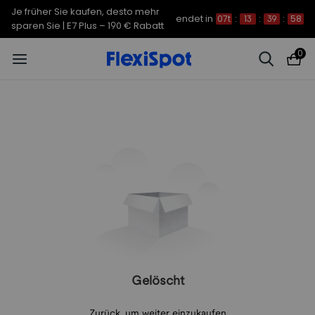
Je früher Sie kaufen, desto mehr
endet in
07t
:
13
:
39
:
58
sparen Sie | E7 Plus – 190 € Rabatt
0
Gelöscht
Zurück, um weiter einzukaufen