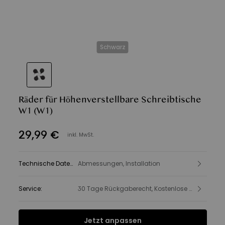
Schwarz
Räder für Höhenverstellbare Schreibtische
W1
(W1)
29
,
99
€
inkl. MwSt.
Technische Daten
:
Abmessungen, Installation
Service
:
30 Tage Rückgaberecht, Kostenlose Lieferung, Produkt- und Sicherheitsinformationen
Jetzt anpassen