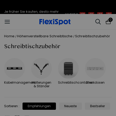
Je früher Sie kaufen, desto mehr
endet in
10t
:
01
:
33
:
01
sparen Sie | C7 Morpher – 290 €
Rabatt
0
Home
Höhenverstellbare Schreibtische
Schreibtischzubehör
/
/
Schreibtischzubehör
Kabelmanagement
Halterungen
Schreibtischcontainer
Steckdosen
& Ständer
Sortieren
:
Empfehlungen
Neueste
Bestseller