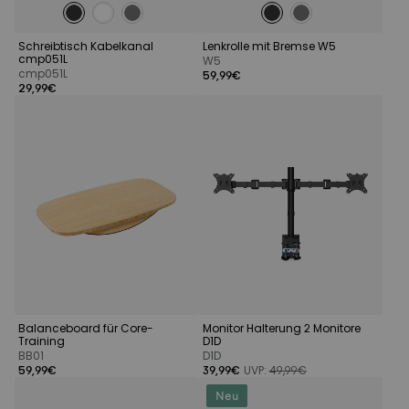
Schreibtisch Kabelkanal
Lenkrolle mit Bremse W5
cmp051L
W5
cmp051L
59,99€
29,99€
Balanceboard für Core-
Monitor Halterung 2 Monitore
Training
D1D
BB01
D1D
59,99€
39,99€
UVP:
49,99€
Neu