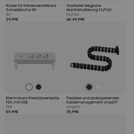
Räder für Höhenverstellbare
Gasfeder Neigbare
Schreibtische W1
Monitorhalterung F6/F6D
W1
F6/F6D
29,99€
ab 49,99€
Klemmbare Steckdosenleiste
Flexibles und platzsparendes
PS9, mit USB
Kabelmanagement cmp017
PS9
cmp017
59,99€
35,99€