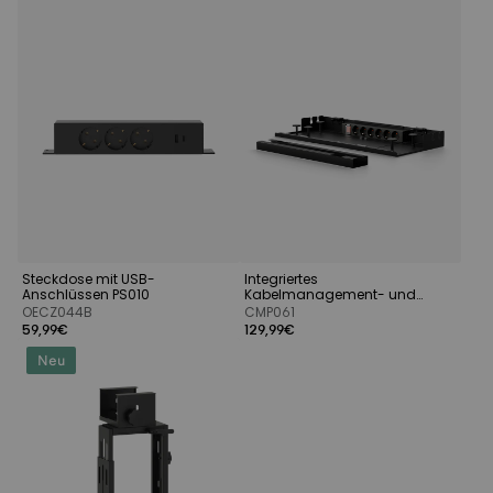
Steckdose mit USB-
Integriertes
Anschlüssen PS010
Kabelmanagement- und
Stromversorgungssystem
OECZ044B
CMP061
59,99€
129,99€
Neu