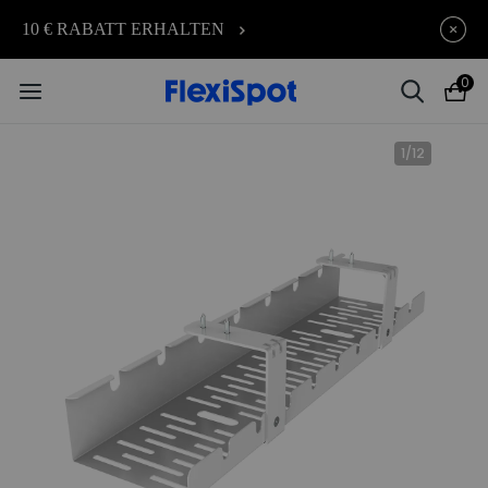
Je früher Sie kaufen, desto mehr
endet in
10 € RABATT ERHALTEN
09t
:
12
:
39
:
43
sparen Sie | E7 Plus – 190 € Rabatt
0
1
/
12