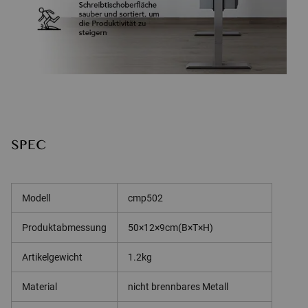
SPEC
Modell
cmp502
Produktabmessung
50×12×9cm(B×T×H)
Artikelgewicht
1.2kg
Material
nicht brennbares Metall