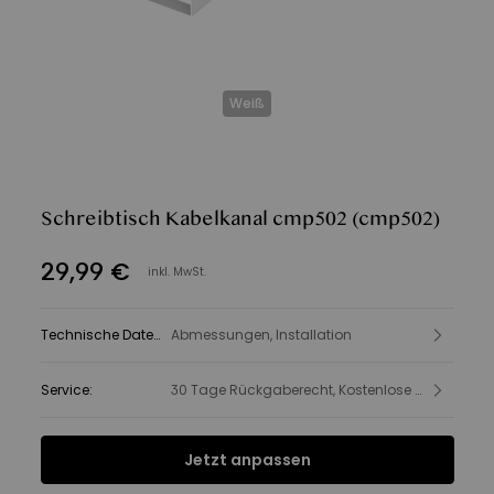
Weiß
Schreibtisch Kabelkanal cmp502
(cmp502)
29
,
99
€
inkl. MwSt.
Technische Daten
:
Abmessungen, Installation
Service
:
30 Tage Rückgaberecht, Kostenlose Lieferung, Produkt- und Sicherheitsinformationen
Jetzt anpassen
Produktbeschreibung
SPEC
Kundenbewertungen