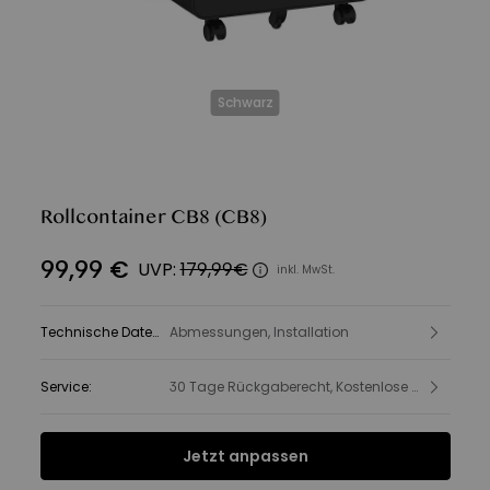
Schwarz
Rollcontainer CB8
(CB8)
99
,
99
€
UVP:
179,99€
inkl. MwSt.
Technische Daten
:
Abmessungen, Installation
Service
:
30 Tage Rückgaberecht, Kostenlose Lieferung, Produkt- und Sicherheitsinformationen
Jetzt anpassen
Produktbeschreibung
SPEC
Kundenbewertungen