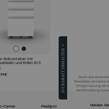
10 € RABATT ERHALTEN
o-Rollcontainer mit
ubladen und Rollen RC3
3
,99€
Durch das Absenden 
Newsletters einverstand
Erfolgsmessung der Ein
der Anmeldung sowie z
Melden Sie
fo-Center
FlexiSpot