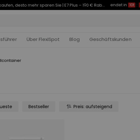
endet in
Je früher Sie kaufen, desto mehr sparen Sie | E7 Plus – 190 € Rabatt
10t
:
fsführer
Über FlexiSpot
Blog
Geschäftskunden
llcontainer
ueste
Bestseller
Preis: aufsteigend