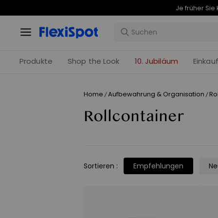
Produkte
Shop the Look
10. Jubiläum
Einkau
Home
Aufbewahrung & Organisation
Ro
/
/
Rollcontainer
Sortieren
:
Empfehlungen
Ne