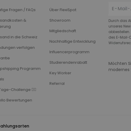
fige Fragen / FAQs
Über FlexiSpot
sandkosten &
Showroom
Durch das A
ferung
unseres News
Mitgliedschaft
abbestellen.
sand in die Schweiz
des E-Mail-D
Nachhaltige Entwicklung
Widerrufsrec
dungen verfolgen
Influencerprogramm
antie
Studierendenrabatt
Möchten Si
pshipping Programm
modernes 
Key Worker
ls
Referral
Tage-Challenge 🏃‍♂️
llo Bewertungen
Zahlungsarten