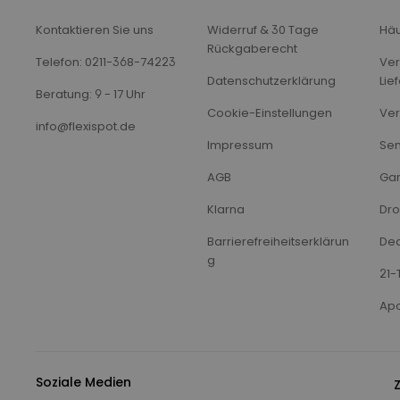
Kontaktieren Sie uns
Widerruf & 30 Tage
Häu
Rückgaberecht
Telefon: 0211-368-74223
Ver
Datenschutzerklärung
Lie
Beratung: 9 - 17 Uhr
Cookie-Einstellungen
Ver
info@flexispot.de
Impressum
Sen
AGB
Gar
Klarna
Dro
Barrierefreiheitserklärun
Dea
g
21-
Apo
Soziale Medien