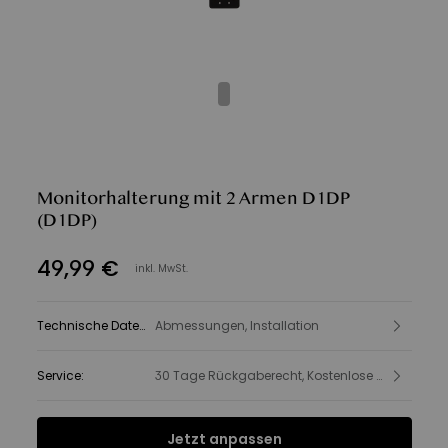
Monitorhalterung mit 2 Armen D1DP
(D1DP)
49
,
99
€
inkl. MwSt.
Technische Daten
:
Abmessungen, Installation
Service
:
30 Tage Rückgaberecht, Kostenlose Lieferung, Produkt- und Sicherheitsinformationen
Jetzt anpassen