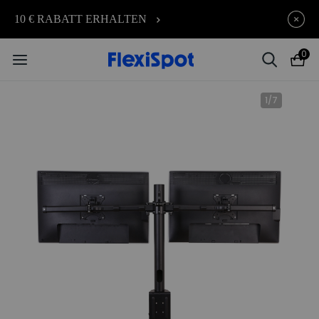
Early-Bird-Angebot für E7, C7, Lotus, PortaGo und Belli
10 € RABATT ERHALTEN
0
1
/
7