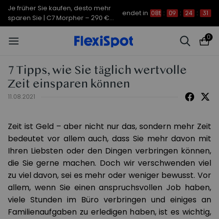
Je früher Sie kaufen, desto mehr
endet in
08t
:
09
:
24
:
30
sparen Sie | C7 Morpher – 290 €
Rabatt
0
7 Tipps, wie Sie täglich wertvolle
Zeit einsparen können
11.08.2021
Zeit ist Geld – aber nicht nur das, sondern mehr Zeit
bedeutet vor allem auch, dass Sie mehr davon mit
Ihren Liebsten oder den Dingen verbringen können,
die Sie gerne machen. Doch wir verschwenden viel
zu viel davon, sei es mehr oder weniger bewusst. Vor
allem, wenn Sie einen anspruchsvollen Job haben,
viele Stunden im Büro verbringen und einiges an
Familienaufgaben zu erledigen haben, ist es wichtig,