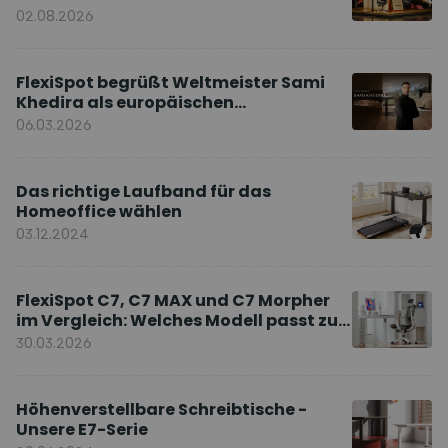
02.08.2026
FlexiSpot begrüßt Weltmeister Sami
Khedira als europäischen
Markenbotschafter
06.03.2026
Das richtige Laufband für das
Homeoffice wählen
03.12.2024
FlexiSpot C7, C7 MAX und C7 Morpher
im Vergleich: Welches Modell passt zu
Ihnen?
30.03.2026
Höhenverstellbare Schreibtische -
Unsere E7-Serie