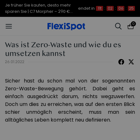
Je früher Sie kaufen, desto mehr
endet in
11t
:
02
:
06
:
25
sparen Sie | C7 Morpher – 290 €
Rabatt
0
Was ist Zero-Waste und wie du es
umsetzen kannst
26.01.2022
Sicher hast du schon mal von der sogenannten
Zero-Waste-Bewegung gehört. Dabei geht es
einfach ausgedrückt darum, nichts wegzuwerfen.
Doch um dies zu erreichen, was auf den ersten Blick
schier unmöglich erscheint, muss man sein
alltägliches Leben komplett neu definieren.