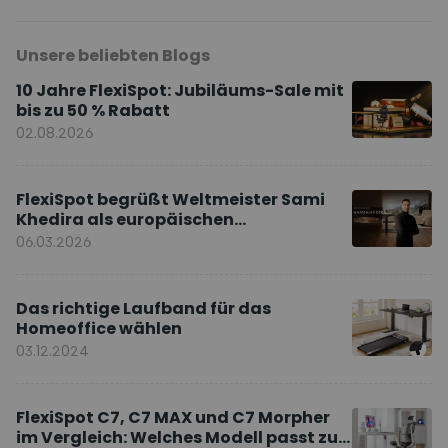
Unsere beliebten Blogs
10 Jahre FlexiSpot: Jubiläums-Sale mit
bis zu 50 % Rabatt
02.08.2026
FlexiSpot begrüßt Weltmeister Sami
Khedira als europäischen
Markenbotschafter
06.03.2026
Das richtige Laufband für das
Homeoffice wählen
03.12.2024
FlexiSpot C7, C7 MAX und C7 Morpher
im Vergleich: Welches Modell passt zu