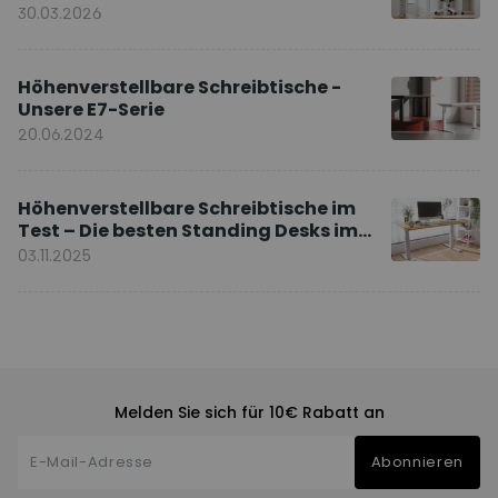
Ihnen?
30.03.2026
Höhenverstellbare Schreibtische -
Unsere E7-Serie
20.06.2024
Höhenverstellbare Schreibtische im
Test – Die besten Standing Desks im
Vergleich
03.11.2025
Melden Sie sich für 10€ Rabatt an
Abonnieren