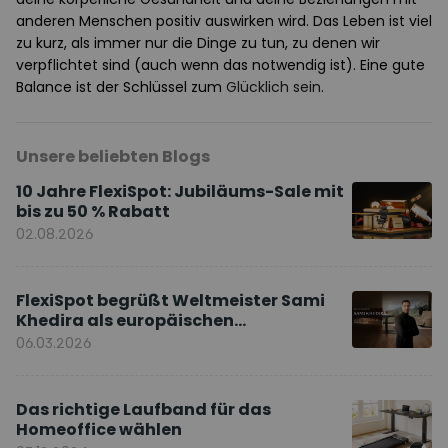
anderen Menschen positiv auswirken wird. Das Leben ist viel
zu kurz, als immer nur die Dinge zu tun, zu denen wir
verpflichtet sind (auch wenn das notwendig ist). Eine gute
Balance ist der Schlüssel zum
Glücklich sein
.
Unsere beliebten Blogs
10 Jahre FlexiSpot: Jubiläums-Sale mit
bis zu 50 % Rabatt
02.08.2026
FlexiSpot begrüßt Weltmeister Sami
Khedira als europäischen
Markenbotschafter
06.03.2026
Das richtige Laufband für das
Homeoffice wählen