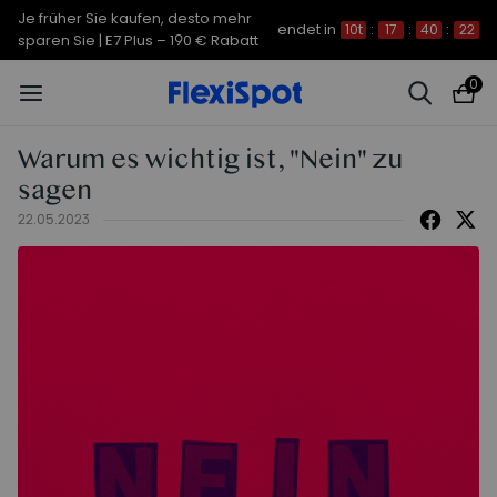
Je früher Sie kaufen, desto mehr
endet in
10t
:
17
:
40
:
21
sparen Sie | C7 Morpher – 290 €
Rabatt
0
Warum es wichtig ist, "Nein" zu
sagen
22.05.2023