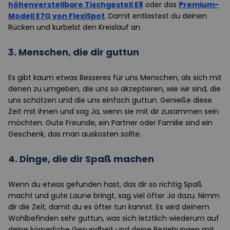
höhenverstellbare Tischgestell E8
oder das
Premium-
Modell E7Q von FlexiSpot
. Damit entlastest du deinen
Rücken und kurbelst den Kreislauf an.
3.
Menschen, die dir guttun
Es gibt kaum etwas Besseres für uns Menschen, als sich mit
denen zu umgeben, die uns so akzeptieren, wie wir sind, die
uns schätzen und die uns einfach guttun. Genieße diese
Zeit mit ihnen und sag Ja, wenn sie mit dir zusammen sein
möchten. Gute Freunde, ein Partner oder Familie sind ein
Geschenk, das man auskosten sollte.
4.
Dinge, die dir Spaß machen
Wenn du etwas gefunden hast, das dir so richtig Spaß
macht und gute Laune bringt, sag viel öfter Ja dazu. Nimm
dir die Zeit, damit du es öfter tun kannst. Es wird deinem
Wohlbefinden sehr guttun, was sich letztlich wiederum auf
deine körperliche Gesundheit und deine Beziehungen mit