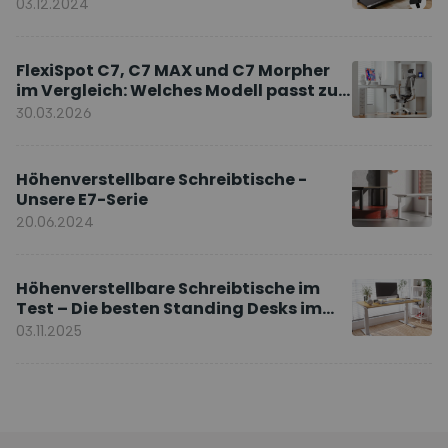
03.12.2024
FlexiSpot C7, C7 MAX und C7 Morpher
im Vergleich: Welches Modell passt zu
Ihnen?
30.03.2026
Höhenverstellbare Schreibtische -
Unsere E7-Serie
20.06.2024
Höhenverstellbare Schreibtische im
Test – Die besten Standing Desks im
Vergleich
03.11.2025