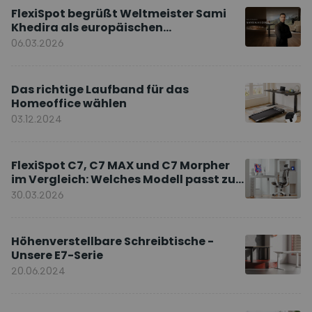
FlexiSpot begrüßt Weltmeister Sami
Khedira als europäischen
Markenbotschafter
06.03.2026
Das richtige Laufband für das
Homeoffice wählen
03.12.2024
FlexiSpot C7, C7 MAX und C7 Morpher
im Vergleich: Welches Modell passt zu
Ihnen?
30.03.2026
Höhenverstellbare Schreibtische -
Unsere E7-Serie
20.06.2024