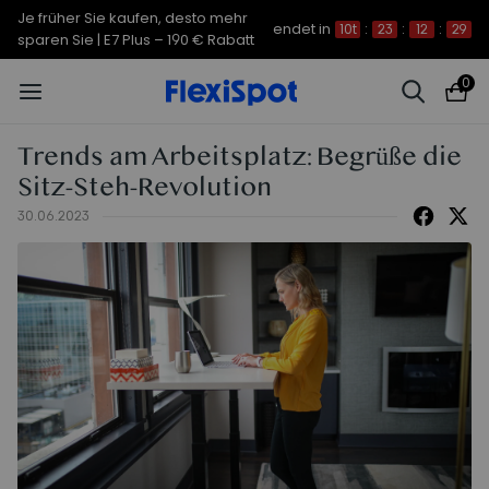
Je früher Sie kaufen, desto mehr
endet in
10t
:
23
:
12
:
28
sparen Sie | C7 Morpher – 290 €
Rabatt
0
Trends am Arbeitsplatz: Begrüße die
Sitz-Steh-Revolution
30.06.2023