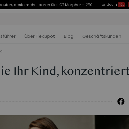
endet in
Je früher Sie kaufen, desto mehr sparen Sie | C7 Morpher – 290 € Rabatt
10t
:
fsführer
Über FlexiSpot
Blog
Geschäftskunden
ail
ie Ihr Kind, konzentrier