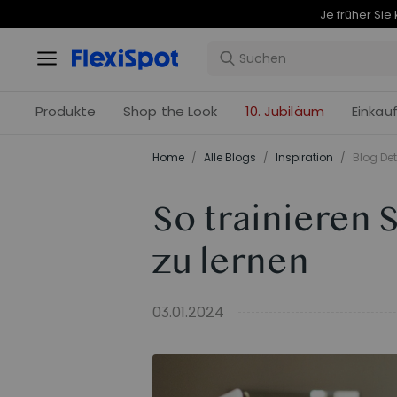
Produkte
Shop the Look
10. Jubiläum
Einkau
Home
/
Alle Blogs
/
Inspiration
/
Blog Det
So trainieren S
zu lernen
03.01.2024