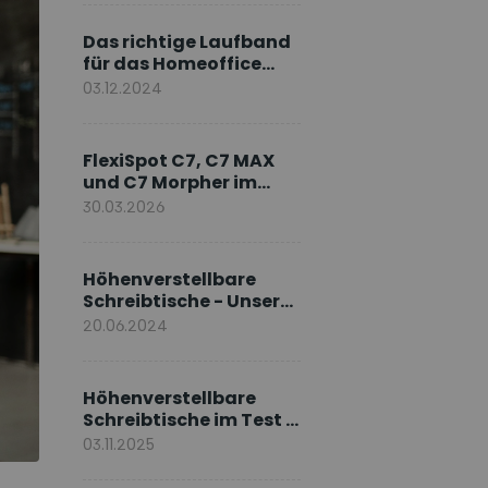
Markenbotschafter
Das richtige Laufband
für das Homeoffice
wählen
03.12.2024
FlexiSpot C7, C7 MAX
und C7 Morpher im
Vergleich: Welches
30.03.2026
Modell passt zu Ihnen?
Höhenverstellbare
Schreibtische - Unsere
E7-Serie
20.06.2024
Höhenverstellbare
Schreibtische im Test –
Die besten Standing
03.11.2025
Desks im Vergleich