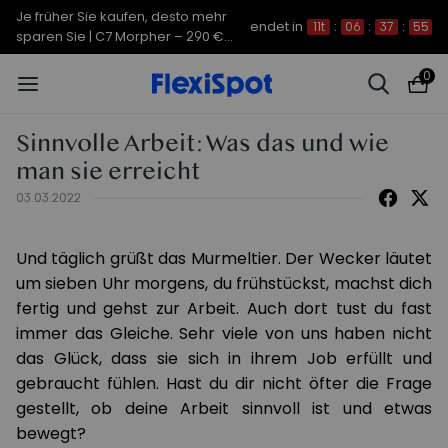
Je früher Sie kaufen, desto mehr
endet in
11t
:
06
:
37
:
54
sparen Sie | C7 Morpher – 290 €
Rabatt
0
Sinnvolle Arbeit: Was das und wie
man sie erreicht
03.03.2022
Und täglich grüßt das Murmeltier. Der Wecker läutet
um sieben Uhr morgens, du frühstückst, machst dich
fertig und gehst zur Arbeit. Auch dort tust du fast
immer das Gleiche. Sehr viele von uns haben nicht
das Glück, dass sie sich in ihrem Job erfüllt und
gebraucht fühlen. Hast du dir nicht öfter die Frage
gestellt, ob deine Arbeit sinnvoll ist und etwas
bewegt?