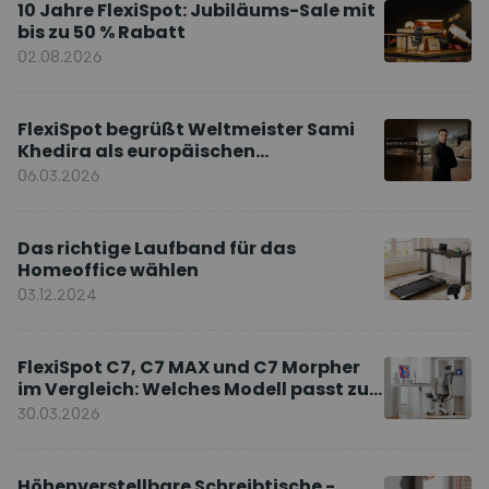
10 Jahre FlexiSpot: Jubiläums-Sale mit
bis zu 50 % Rabatt
02.08.2026
FlexiSpot begrüßt Weltmeister Sami
Khedira als europäischen
Markenbotschafter
06.03.2026
Das richtige Laufband für das
Homeoffice wählen
03.12.2024
FlexiSpot C7, C7 MAX und C7 Morpher
im Vergleich: Welches Modell passt zu
Ihnen?
30.03.2026
Höhenverstellbare Schreibtische -