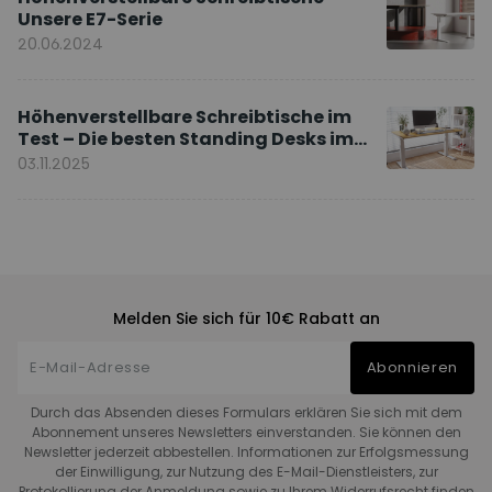
Unsere E7-Serie
20.06.2024
Höhenverstellbare Schreibtische im
Test – Die besten Standing Desks im
Vergleich
03.11.2025
Melden Sie sich für 10€ Rabatt an
Abonnieren
Durch das Absenden dieses Formulars erklären Sie sich mit dem
Abonnement unseres Newsletters einverstanden. Sie können den
Newsletter jederzeit abbestellen. Informationen zur Erfolgsmessung
der Einwilligung, zur Nutzung des E-Mail-Dienstleisters, zur
Protokollierung der Anmeldung sowie zu Ihrem Widerrufsrecht finden