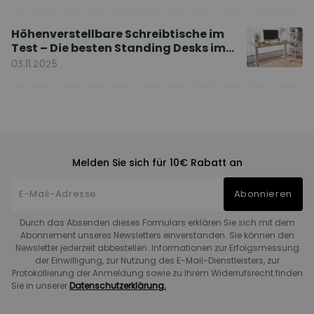
Höhenverstellbare Schreibtische im
Test – Die besten Standing Desks im
Vergleich
03.11.2025
Melden Sie sich für 10€ Rabatt an
Abonnieren
Durch das Absenden dieses Formulars erklären Sie sich mit dem
Abonnement unseres Newsletters einverstanden. Sie können den
Newsletter jederzeit abbestellen. Informationen zur Erfolgsmessung
der Einwilligung, zur Nutzung des E-Mail-Dienstleisters, zur
Protokollierung der Anmeldung sowie zu Ihrem Widerrufsrecht finden
Sie in unserer
Datenschutzerklärung.