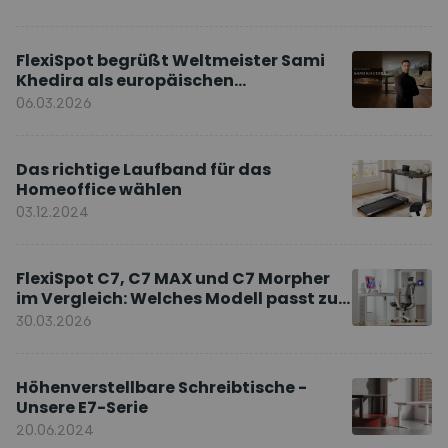
FlexiSpot begrüßt Weltmeister Sami
Khedira als europäischen
Markenbotschafter
06.03.2026
Das richtige Laufband für das
Homeoffice wählen
03.12.2024
FlexiSpot C7, C7 MAX und C7 Morpher
im Vergleich: Welches Modell passt zu
Ihnen?
30.03.2026
Höhenverstellbare Schreibtische -
Unsere E7-Serie
20.06.2024