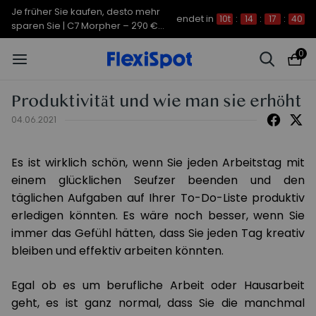
Je früher Sie kaufen, desto mehr
endet in
10t
:
14
:
17
:
39
sparen Sie | C7 Morpher – 290 €
Rabatt
0
Produktivität und wie man sie erhöht
04.06.2021
Es ist wirklich schön, wenn Sie jeden Arbeitstag mit
einem glücklichen Seufzer beenden und den
täglichen Aufgaben auf Ihrer To-Do-Liste produktiv
erledigen könnten. Es wäre noch besser, wenn Sie
immer das Gefühl hätten, dass Sie jeden Tag kreativ
bleiben und effektiv arbeiten könnten.
Egal ob es um berufliche Arbeit oder Hausarbeit
geht, es ist ganz normal, dass Sie die manchmal