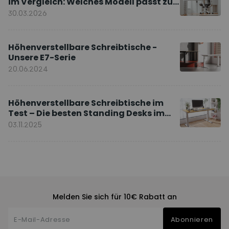
im Vergleich: Welches Modell passt zu
Ihnen?
30.03.2026
Höhenverstellbare Schreibtische -
Unsere E7-Serie
20.06.2024
Höhenverstellbare Schreibtische im
Test – Die besten Standing Desks im
Vergleich
03.11.2025
Melden Sie sich für 10€ Rabatt an
Abonnieren