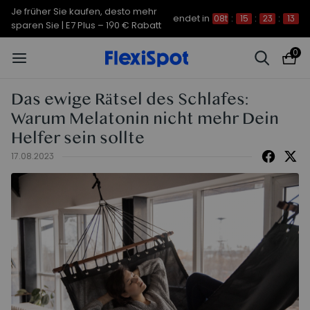
Je früher Sie kaufen, desto mehr
endet in
08t
:
15
:
23
:
12
sparen Sie | C7 Morpher – 290 €
0
Rabatt
Das ewige Rätsel des Schlafes:
Warum Melatonin nicht mehr Dein
Helfer sein sollte
17.08.2023