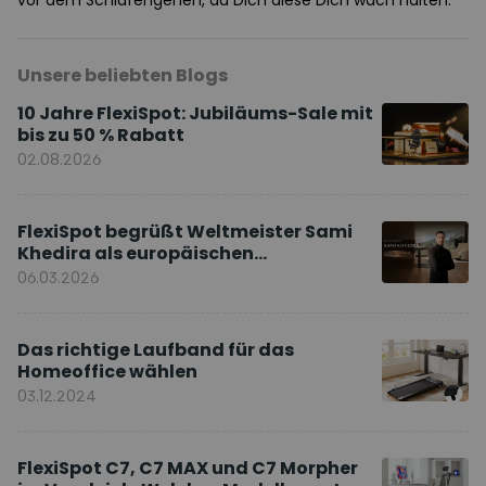
vor dem Schlafengehen, da Dich diese Dich wach halten.
Unsere beliebten Blogs
10 Jahre FlexiSpot: Jubiläums-Sale mit
bis zu 50 % Rabatt
02.08.2026
FlexiSpot begrüßt Weltmeister Sami
Khedira als europäischen
Markenbotschafter
06.03.2026
Das richtige Laufband für das
Homeoffice wählen
03.12.2024
FlexiSpot C7, C7 MAX und C7 Morpher