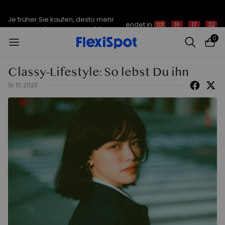
Je früher Sie kaufen, desto mehr
endet in
10t
:
19
:
17
:
32
sparen Sie | C7 Morpher – 290 €
Rabatt
0
Classy-Lifestyle: So lebst Du ihn
16.10.2023