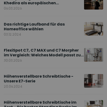
Khedira als europäischen
Markenbotschafter
06.03.2026
Das richtige Laufband für das
Homeoffice wählen
03.12.2024
FlexiSpot C7, C7 MAX und C7 Morpher
im Vergleich: Welches Modell passt zu
Ihnen?
30.03.2026
Höhenverstellbare Schreibtische -
Unsere E7-Serie
20.06.2024
Höhenverstellbare Schreibtische im