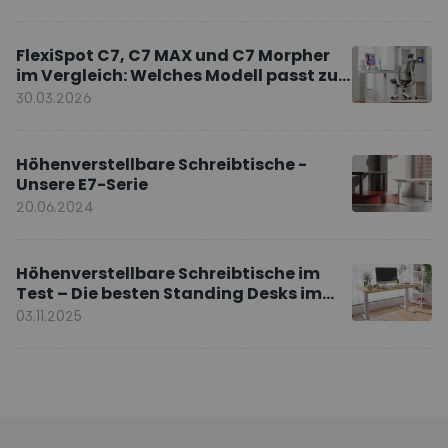
FlexiSpot C7, C7 MAX und C7 Morpher
im Vergleich: Welches Modell passt zu
Ihnen?
30.03.2026
Höhenverstellbare Schreibtische -
Unsere E7-Serie
20.06.2024
Höhenverstellbare Schreibtische im
Test – Die besten Standing Desks im
Vergleich
03.11.2025