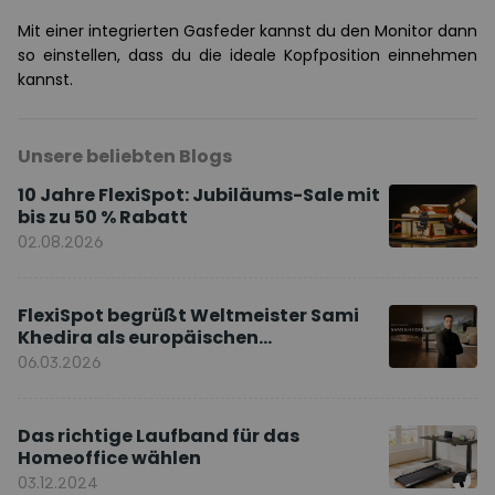
Mit einer integrierten Gasfeder kannst du den Monitor dann
so einstellen, dass du die ideale Kopfposition einnehmen
kannst.
Unsere beliebten Blogs
10 Jahre FlexiSpot: Jubiläums-Sale mit
bis zu 50 % Rabatt
02.08.2026
FlexiSpot begrüßt Weltmeister Sami
Khedira als europäischen
Markenbotschafter
06.03.2026
Das richtige Laufband für das
Homeoffice wählen
03.12.2024