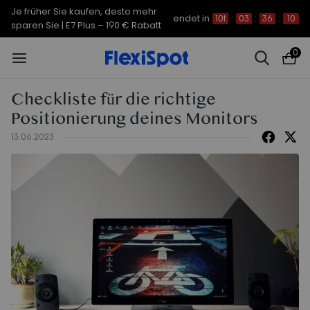
Je früher Sie kaufen, desto mehr
endet in
10t
:
03
:
36
:
09
sparen Sie | C7 Morpher – 290 €
0
Rabatt
Checkliste für die richtige
Positionierung deines Monitors
13.06.2023