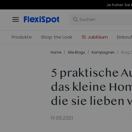
Produkte
Shop the Look
10. Jubiläum
Einkau
Home
/
Alle Blogs
/
Kampagnen
/
Blog D
5 praktische A
das kleine Hom
die sie lieben
19.05.2021