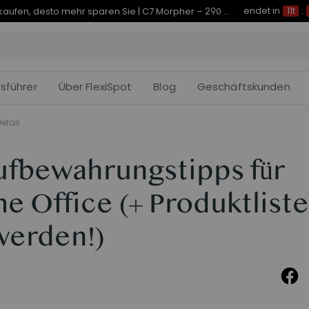
endet in
Je früher Sie kaufen, desto mehr sparen Sie | C7 Morpher – 290 € Rabatt
11t
:
fsführer
Über FlexiSpot
Blog
Geschäftskunden
etail
ufbewahrungstipps für
e Office (+ Produktliste
 werden!)