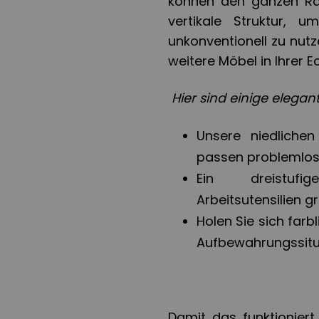
können den ganzen Rau
vertikale Struktur,
unkonventionell zu nutz
weitere Möbel in Ihrer E
Hier sind einige elega
Unsere niedlich
passen problemlos 
Ein dreistufig
Arbeitsutensilien g
Holen Sie sich far
Aufbewahrungssitua
Damit das funktioniert