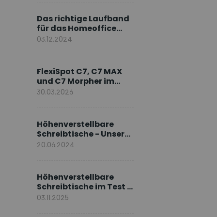
Markenbotschafter
Das richtige Laufband
für das Homeoffice
wählen
03.12.2024
FlexiSpot C7, C7 MAX
und C7 Morpher im
Vergleich: Welches
30.03.2026
Modell passt zu Ihnen?
Höhenverstellbare
Schreibtische - Unsere
E7-Serie
20.06.2024
Höhenverstellbare
Schreibtische im Test –
Die besten Standing
03.11.2025
Desks im Vergleich