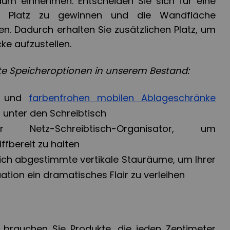
m einnehmen. Entscheiden Sie sich für eine
 um Platz zu gewinnen und die Wandfläche
en. Dadurch erhalten Sie zusätzlichen Platz, um
cke aufzustellen.
nte Speicheroptionen in unserem Bestand:
en und
farbenfrohen mobilen Ablageschränke
unter den Schreibtisch
er Netz-Schreibtisch-Organisator, um
riffbereit zu halten
blich abgestimmte vertikale Stauräume, um Ihrer
tion ein dramatisches Flair zu verleihen
, brauchen Sie Produkte, die jeden Zentimeter