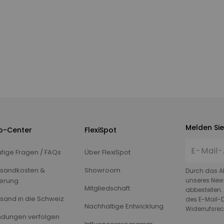
Melden Sie
fo-Center
FlexiSpot
fige Fragen / FAQs
Über FlexiSpot
sandkosten &
Showroom
Durch das A
ferung
unseres News
Mitgliedschaft
abbestellen.
sand in die Schweiz
des E-Mail-D
Nachhaltige Entwicklung
Widerrufsrec
dungen verfolgen