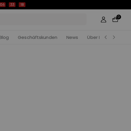
06
:
33
:
18
0
Blog
Geschäftskunden
News
Über Khedira