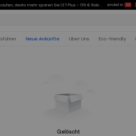
endet in
Je früher Sie kaufen, desto mehr sparen Sie | E7 Plus – 190 € Rabatt
10t
:
fsführer
Neue Ankünfte
Über Uns
Eco-friendly
Gelöscht