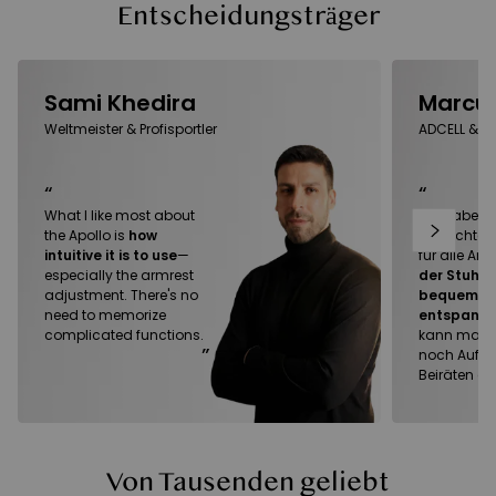
Entscheidungsträger
Sami Khedira
Marcus
Weltmeister & Profisportler
ADCELL & 
“
“
What I like most about
Ich habe wi
the Apollo is
how
schlechte 
intuitive it is to use
—
für alle Arb
especially the armrest
der Stuhl i
adjustment. There's no
bequem u
need to memorize
entspann
complicated functions.
kann man e
”
noch Aufsi
Beiräten ge
Von Tausenden geliebt