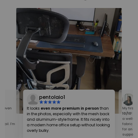
pentolaio1
ey even
It looks
even more premium in person
than
My first 
 is
10/10
! On
in the photos, especially with the mesh back
t
a well-cr
and aluminum-style frame. It fits nicely into
tail. I’m
fabric te
a modern home office setup without looking
pay
for an ho
overly bulky.
supportiv