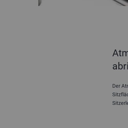
Atm
abr
Der At
Sitzfl
Sitzerl