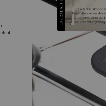
10 € RABATT ERHALTEN
Durch das Absenden 
Newsletters einverstand
Erfolgsmessung der Ein
der Anmeldung sowie z
n
efühl.