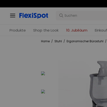
Produkte
Shop the Look
10. Jubiläum
Einkau
Home
/
Stuhl
/
Ergonomischer Bürostuhl