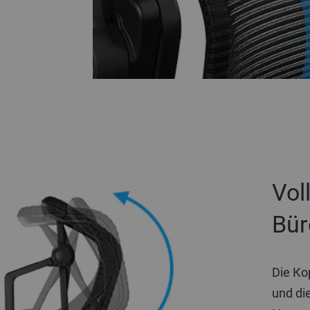
Vol
Bür
Die Ko
und die