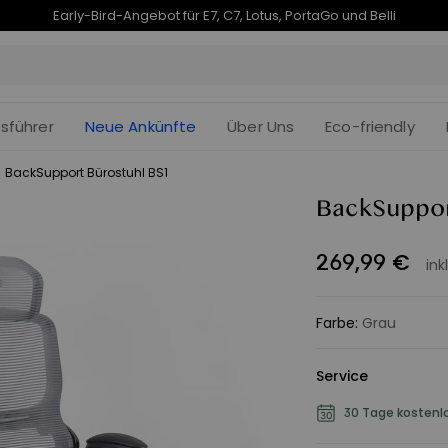
endet in
Je früher Sie kaufen, desto mehr sparen Sie | E7 Plus – 190 € Rabatt
10t
:
fsführer
Neue Ankünfte
Über Uns
Eco-friendly
/
BackSupport Bürostuhl BS1
BackSuppor
269
,
99
€
ink
Farbe
:
Grau
Service
30 Tage kostenl