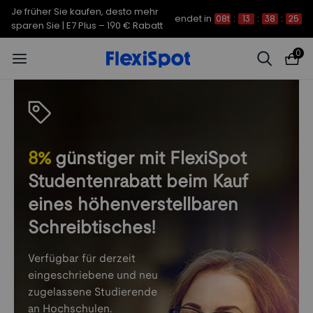
Je früher Sie kaufen, desto mehr
endet in
08t
:
13
:
38
:
25
sparen Sie | E7 Plus – 190 € Rabatt
0
8%
günstiger mit FlexiSpot
Studentenrabatt beim Kauf
eines höhenverstellbaren
Schreibtisches!
Verfügbar für derzeit
eingeschriebene und neu
zugelassene Studierende
an Hochschulen.