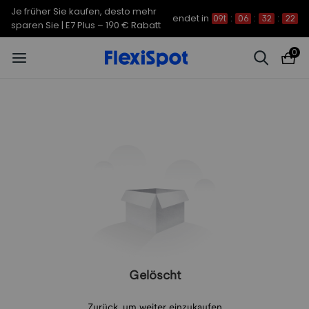
Je früher Sie kaufen, desto mehr
endet in
09t
:
06
:
32
:
22
sparen Sie | E7 Plus – 190 € Rabatt
0
Gelöscht
Zurück, um weiter einzukaufen