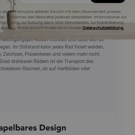
dieses Formulars erklären Sie sich mit dem Abonnement unseres
en. Sie können den Newsletter jederzeit abbestellen. Informationen zur
gen
willigung, zur Nutzung des E-Mail-Dienstleisters, zur Protokollierung
u Ihrem Widerrufsrecht finden Sie in unserer
Datenschutzerklärung.
4 leichtgängigen Rollen montiert und lässt sich an
gen. Im Stillstand kann jedes Rad fixiert werden,
, Zeichnen, Präsentieren und vielem mehr nicht
 Grad drehbaren Rädern ist der Transport des
chiedenen Räumen, ob auf Hartböden oder