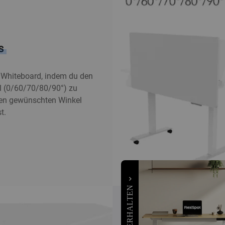
s
s Whiteboard, indem du den
el (0/60/70/80/90°) zu
 den gewünschten Winkel
t.