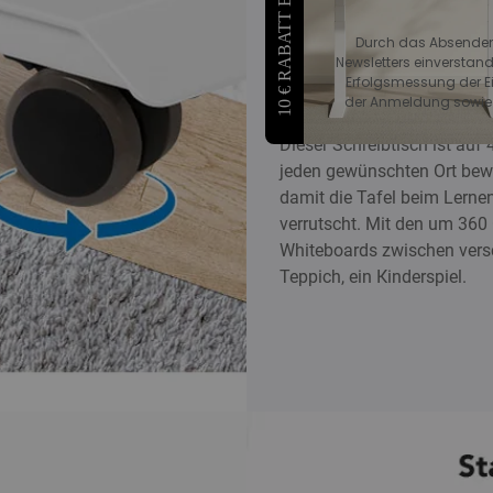
10 € RABATT ERHALTEN
Durch das Absenden 
Newsletters einverstand
Einfacher zu Bewe
Erfolgsmessung der Ein
der Anmeldung sowie z
Dieser Schreibtisch ist auf 
jeden gewünschten Ort bewe
damit die Tafel beim Lernen
verrutscht. Mit den um 360
Whiteboards zwischen vers
Teppich, ein Kinderspiel.