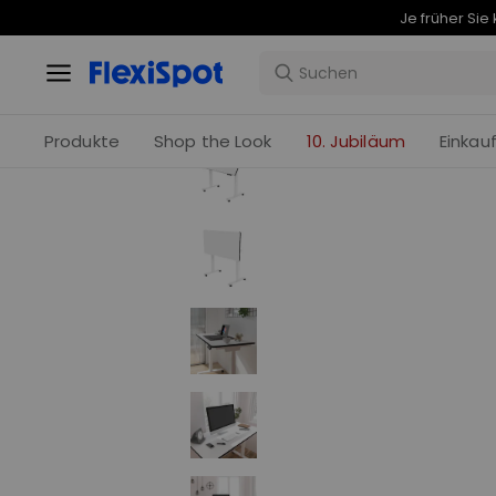
Home
/
Höhenverstellbare Schreibtische
/
Produkte
Shop the Look
10. Jubiläum
Einkau