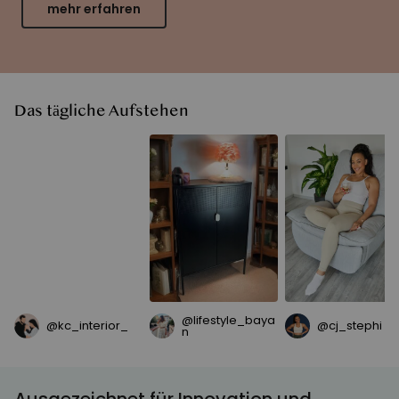
mehr erfahren
Das tägliche Aufstehen
@lifestyle_baya
@kc_interior_
@cj_stephi
n
Ausgezeichnet für Innovation und