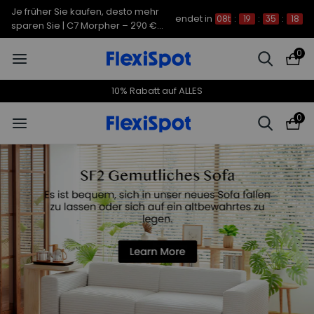
Je früher Sie kaufen, desto mehr
endet in
08t
:
19
:
35
:
18
sparen Sie | C7 Morpher – 290 €
Rabatt
0
10% Rabatt auf ALLES
0