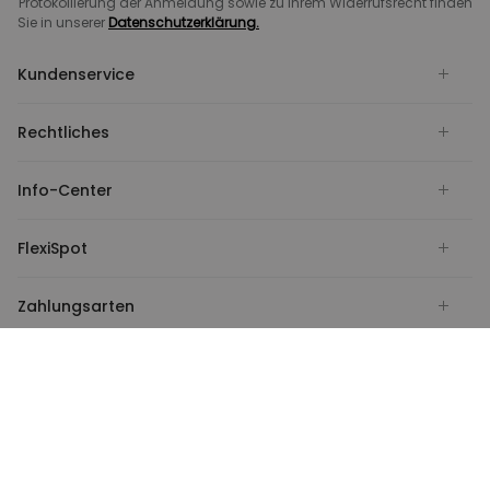
Protokollierung der Anmeldung sowie zu Ihrem Widerrufsrecht finden
Sie in unserer
Datenschutzerklärung.
Kundenservice
Rechtliches
Info-Center
FlexiSpot
Zahlungsarten
Versandt von
Deutschland
Soziale Medien