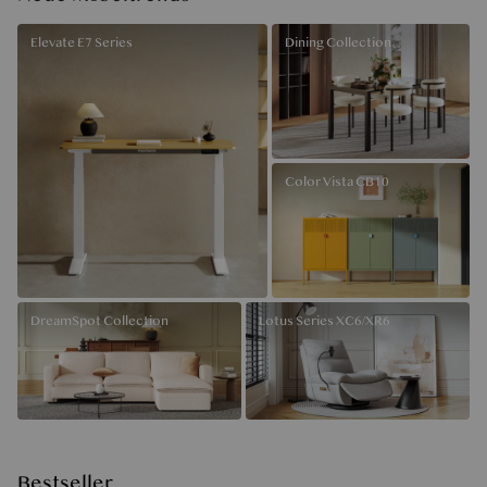
Elevate E7 Series
Dining Collection
Color Vista CB10
DreamSpot Collection
Lotus Series XC6/XR6
Bestseller