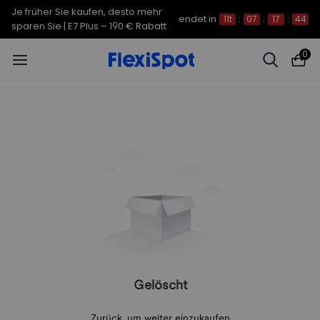
Je früher Sie kaufen, desto mehr
endet in
11t
:
07
:
17
:
44
sparen Sie | E7 Plus – 190 € Rabatt
0
Gelöscht
Zurück, um weiter einzukaufen