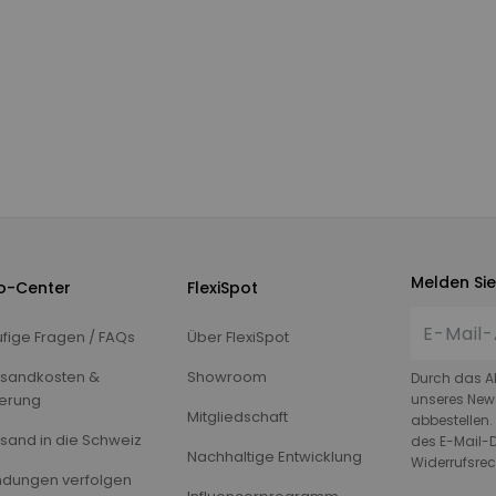
Melden Sie
fo-Center
FlexiSpot
fige Fragen / FAQs
Über FlexiSpot
sandkosten &
Showroom
Durch das A
ferung
unseres News
Mitgliedschaft
abbestellen.
sand in die Schweiz
des E-Mail-D
Nachhaltige Entwicklung
Widerrufsrec
dungen verfolgen