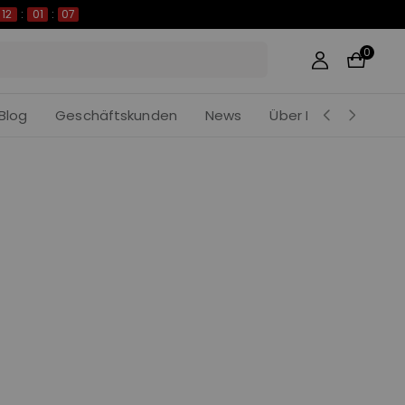
12
:
01
:
07
0
Blog
Geschäftskunden
News
Über Khedira