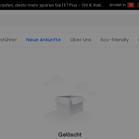
endet in
Je früher Sie kaufen, desto mehr sparen Sie | E7 Plus – 190 € Rabatt
11t
:
fsführer
Neue Ankünfte
Über Uns
Eco-friendly
Gelöscht