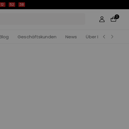
12
:
52
:
37
0
Blog
Geschäftskunden
News
Über Khedira