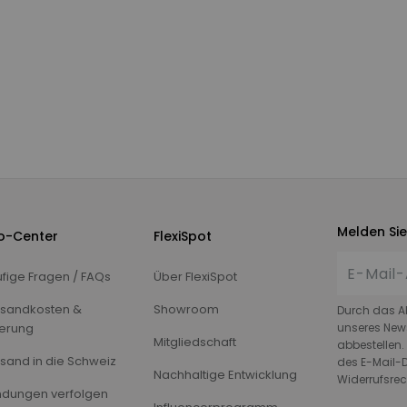
Melden Sie
fo-Center
FlexiSpot
fige Fragen / FAQs
Über FlexiSpot
sandkosten &
Showroom
Durch das A
ferung
unseres News
Mitgliedschaft
abbestellen.
sand in die Schweiz
des E-Mail-D
Nachhaltige Entwicklung
Widerrufsrec
dungen verfolgen