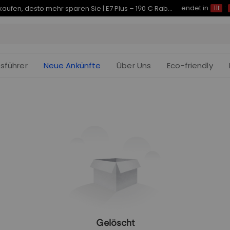
endet in
Je früher Sie kaufen, desto mehr sparen Sie | E7 Plus – 190 € Rabatt
11t
:
fsführer
Neue Ankünfte
Über Uns
Eco-friendly
Gelöscht