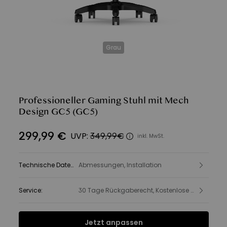
Grau
Professioneller Gaming Stuhl mit Mech
Design GC5
(GC5)
299
,
99
€
UVP:
349,99€
inkl. MwSt.
Technische Daten
:
Abmessungen, Installation
Service
:
30 Tage Rückgaberecht, Kostenlose Lieferung, Produkt- und Sicherheitsinformationen
Jetzt anpassen