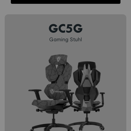
Produktbeschreibung
Technische Daten
Kundenbewertunge
Produktbeschreibung
GC5G
Gaming Stuhl