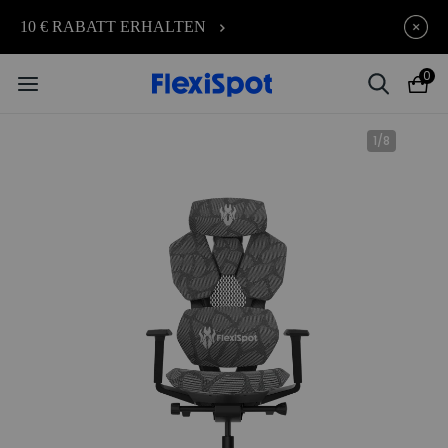
Early-Bird-Angebot für E7, C7, Lotus, PortaGo und Belli
10 € RABATT ERHALTEN
0
1
/
8