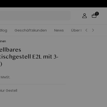
16
:
49
:
07
0
Blog
Geschäftskunden
News
Über Khedira
einen
ellbares
ischgestell E2L mit 3-
)
. MwSt.
Nur Gestell