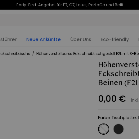
endet in
Je früher Sie kaufen, desto mehr sparen Sie | E7 Plus – 190 € Rabatt
09t
:
fsführer
Neue Ankünfte
Über Uns
Eco-friendly
Eckschreibtische
/
Höhenverstellbares Eckschreibtischgestell E2L mit 3-B
Höhenverst
Eckschreibt
Beinen
(E2L
0
,
00
€
inkl
Farbe Tischplatte
: