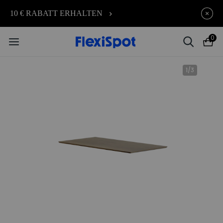
Je früher Sie kaufen, desto mehr
endet in
10 € RABATT ERHALTEN
10t
:
22
:
59
:
16
sparen Sie | C7 Morpher – 290 €
Rabatt
0
1
/
3