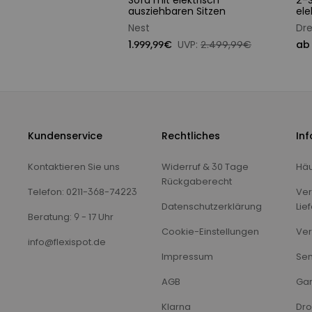
Sofa mit elektrisch
2-S
ausziehbaren Sitzen
ele
Nest
Dr
1.999,99€
UVP:
2.499,99€
ab
Kundenservice
Rechtliches
In
Kontaktieren Sie uns
Widerruf & 30 Tage
Häu
Rückgaberecht
Telefon: 0211-368-74223
Ver
Datenschutzerklärung
Lie
Beratung: 9 - 17 Uhr
Cookie-Einstellungen
Ver
info@flexispot.de
Impressum
Sen
AGB
Gar
Klarna
Dro