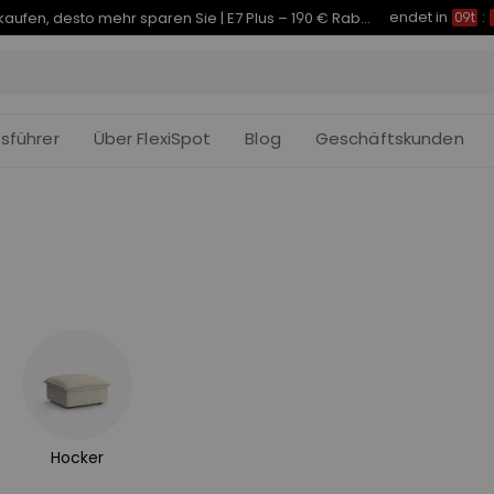
endet in
Je früher Sie kaufen, desto mehr sparen Sie | E7 Plus – 190 € Rabatt
09t
:
fsführer
Über FlexiSpot
Blog
Geschäftskunden
Hocker