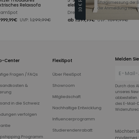
itzer modulares
3-Sitzer modulares
Erfolgsmessung der Ein
ktrisches Relaxsofa
elektrisches Relaxsofa
der Anmeldung sowie z
eamSpot
DreamSpot
 999,99€
UVP:
1.299,99€
ab 1.599,99€
UVP:
1.699,99€
Melden Sie
fo-Center
FlexiSpot
fige Fragen / FAQs
Über FlexiSpot
sandkosten &
Showroom
Durch das A
ferung
unseres News
Mitgliedschaft
abbestellen.
sand in die Schweiz
des E-Mail-D
Nachhaltige Entwicklung
Widerrufsrec
dungen verfolgen
Influencerprogramm
antie
Studierendenrabatt
Möchten Si
pshipping Programm
modernes 