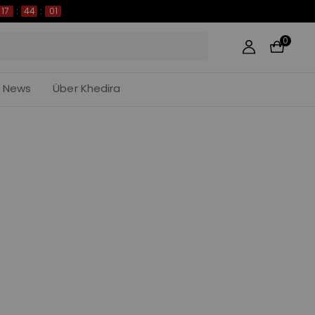
17
:
44
:
01
0
News
Über Khedira