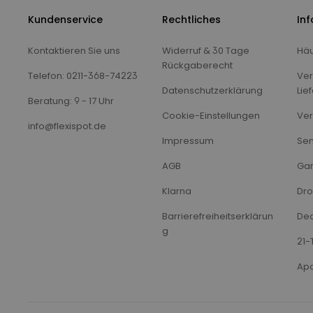
Kundenservice
Rechtliches
In
Kontaktieren Sie uns
Widerruf & 30 Tage
Häu
Rückgaberecht
Telefon: 0211-368-74223
Ver
Datenschutzerklärung
Lie
Beratung: 9 - 17 Uhr
Cookie-Einstellungen
Ver
info@flexispot.de
Impressum
Sen
AGB
Gar
Klarna
Dro
Barrierefreiheitserklärun
Dea
g
21-
Apo