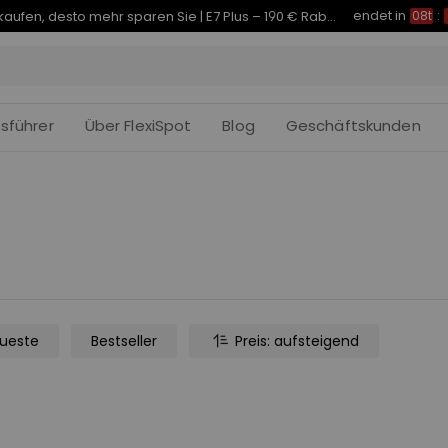
endet in
Je früher Sie kaufen, desto mehr sparen Sie | C7 Morpher – 290 € Rabatt
08t
:
fsführer
Über FlexiSpot
Blog
Geschäftskunden
ueste
Bestseller
Preis: aufsteigend