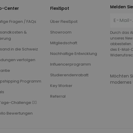
Melden Sie
fo-Center
FlexiSpot
fige Fragen / FAQs
Über FlexiSpot
sandkosten &
Showroom
Durch das A
ferung
unseres News
Mitgliedschaft
abbestellen.
sand in die Schweiz
des E-Mail-D
Nachhaltige Entwicklung
Widerrufsrec
dungen verfolgen
Influencerprogramm
antie
Studierendenrabatt
Möchten Si
pshipping Programm
modernes 
Key Worker
ls
Referral
Tage-Challenge 🏃‍♂️
llo Bewertungen