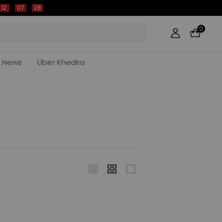
12
:
07
:
28
0
News
Über Khedira