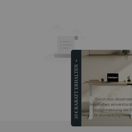
10 € RABATT ERHALTEN
Durch das Absenden 
Newsletters einverstand
Erfolgsmessung der Ein
der Anmeldung sowie z