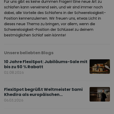
Für uns gibt es keine dummen Fragen! Eine neue Art zu
schlafen kann verwirrend sein, und wir sind immer noch
dabei, alle Vorteile des Schlafens in der Schwerelosigkeit-
Position kennenzulernen. Wir freuen uns, etwas Licht in
dieses neue Thema zu bringen, vor allem, wenn die
Schwerelosigkeit-Position der Schlüssel zu deinem
bestmöglichen Schlaf sein könnte!
Unsere beliebten Blogs
10 Jahre FlexiSpot: Jubiläums-Sale mit
bis zu 50 % Rabatt
02.08.2026
FlexiSpot begrüßt Weltmeister Sami
Khedira als europäischen
Markenbotschafter
06.03.2026