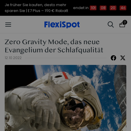
Je früher Sie kaufen, desto mehr
endet in
10t
:
08
:
20
:
45
sparen Sie | C7 Morpher – 290 €
Rabatt
0
Zero Gravity Mode, das neue
Evangelium der Schlafqualität
12.10.2022