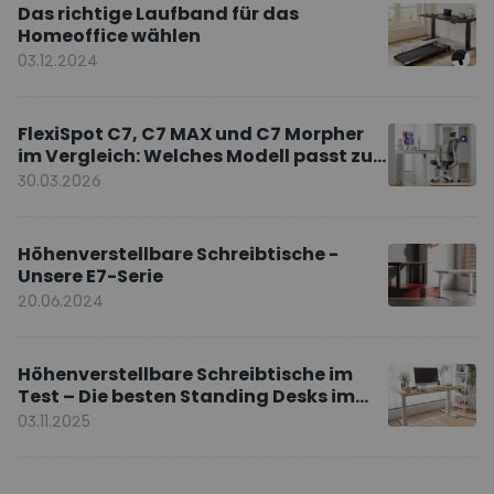
Das richtige Laufband für das
Homeoffice wählen
03.12.2024
FlexiSpot C7, C7 MAX und C7 Morpher
im Vergleich: Welches Modell passt zu
Ihnen?
30.03.2026
Höhenverstellbare Schreibtische -
Unsere E7-Serie
20.06.2024
Höhenverstellbare Schreibtische im
Test – Die besten Standing Desks im
Vergleich
03.11.2025