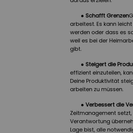
daraus erzielen:
●
Schafft Grenzen
G
arbeitest. Es kann leic
werden oder dass es sch
weil es bei der Heimarb
gibt.
●
Steigert die Produ
effizient einzuteilen, k
Deine Produktivität ste
arbeiten zu müssen.
●
Verbessert die Ve
Zeitmanagement setzt, 
Verantwortung übernehm
Lage bist, alle notwend