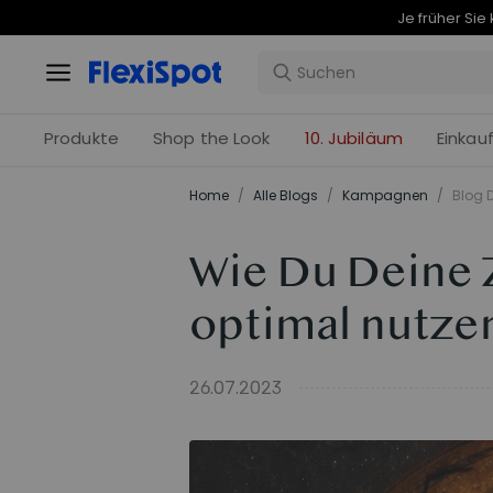
Produkte
Shop the Look
10. Jubiläum
Einkau
Home
/
Alle Blogs
/
Kampagnen
/
Blog D
Wie Du Deine 
optimal nutze
26.07.2023