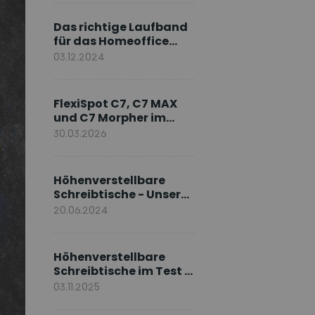
Markenbotschafter
Das richtige Laufband
für das Homeoffice
wählen
03.12.2024
FlexiSpot C7, C7 MAX
und C7 Morpher im
Vergleich: Welches
30.03.2026
Modell passt zu Ihnen?
Höhenverstellbare
Schreibtische - Unsere
E7-Serie
20.06.2024
Höhenverstellbare
Schreibtische im Test –
Die besten Standing
03.11.2025
Desks im Vergleich