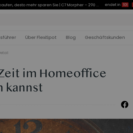
endet in
Je früher Sie kaufen, desto mehr sparen Sie | C7 Morpher – 290 € Rabatt
10t
:
fsführer
Über FlexiSpot
Blog
Geschäftskunden
etail
Zeit im Homeoffice
n kannst