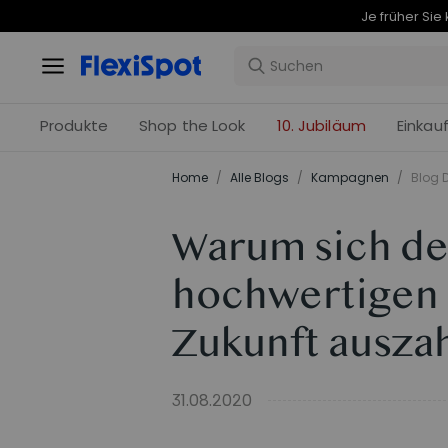
Produkte
Shop the Look
10. Jubiläum
Einkau
Home
/
Alle Blogs
/
Kampagnen
/
Blog D
Warum sich de
hochwertigen S
Zukunft auszah
31.08.2020