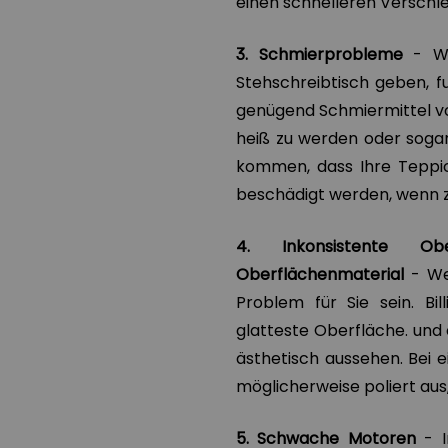
einen schnelleren Verschle
3. Schmierprobleme
- We
Stehschreibtisch geben, f
genügend Schmiermittel vor
heiß zu werden oder sogar
kommen, dass Ihre Teppi
beschädigt werden, wenn zu
4. Inkonsistente Ob
Oberflächenmaterial
- Wen
Problem für Sie sein. Bi
glatteste Oberfläche. und
ästhetisch aussehen. Bei 
möglicherweise poliert aus, 
5. Schwache Motoren
- I