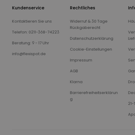
Kundenservice
Rechtliches
In
Kontaktieren Sie uns
Widerruf & 30 Tage
Häu
Rückgaberecht
Telefon: 0211-368-74223
Ver
Datenschutzerklärung
Lie
Beratung: 9 - 17 Uhr
Cookie-Einstellungen
Ver
info@flexispot.de
Impressum
Sen
AGB
Gar
Klarna
Dro
Barrierefreiheitserklärun
Dea
g
21-
Apo