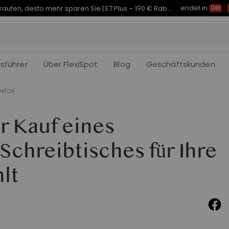
endet in
Je früher Sie kaufen, desto mehr sparen Sie | E7 Plus – 190 € Rabatt
08t
:
fsführer
Über FlexiSpot
Blog
Geschäftskunden
etail
r Kauf eines
chreibtisches für Ihre
lt