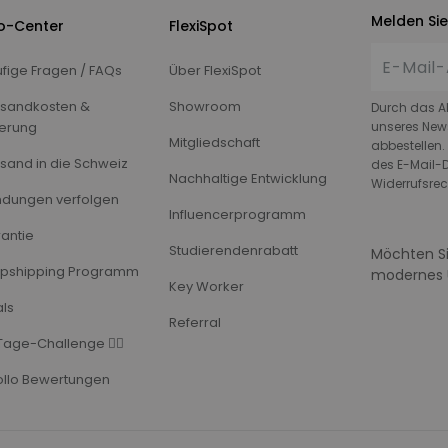
Melden Sie
fo-Center
FlexiSpot
fige Fragen / FAQs
Über FlexiSpot
sandkosten &
Showroom
Durch das A
ferung
unseres News
Mitgliedschaft
abbestellen.
sand in die Schweiz
des E-Mail-D
Nachhaltige Entwicklung
Widerrufsrec
dungen verfolgen
Influencerprogramm
antie
Studierendenrabatt
Möchten Si
pshipping Programm
modernes 
Key Worker
ls
Referral
Tage-Challenge 🏃‍♂️
llo Bewertungen