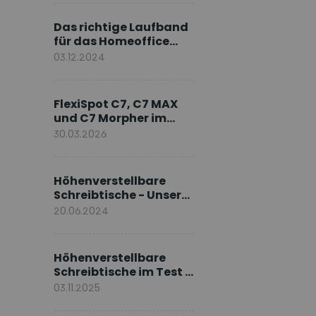
Markenbotschafter
Das richtige Laufband
für das Homeoffice
wählen
03.12.2024
FlexiSpot C7, C7 MAX
und C7 Morpher im
Vergleich: Welches
30.03.2026
Modell passt zu Ihnen?
Höhenverstellbare
Schreibtische - Unsere
E7-Serie
20.06.2024
Höhenverstellbare
Schreibtische im Test –
Die besten Standing
03.11.2025
Desks im Vergleich