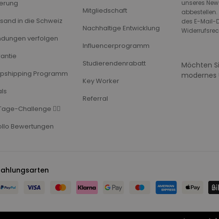
ferung
unseres News
Mitgliedschaft
abbestellen.
sand in die Schweiz
des E-Mail-D
Nachhaltige Entwicklung
Widerrufsrec
dungen verfolgen
Influencerprogramm
antie
Studierendenrabatt
Möchten Si
pshipping Programm
modernes 
Key Worker
ls
Referral
Tage-Challenge 🏃‍♂️
llo Bewertungen
Zahlungsarten