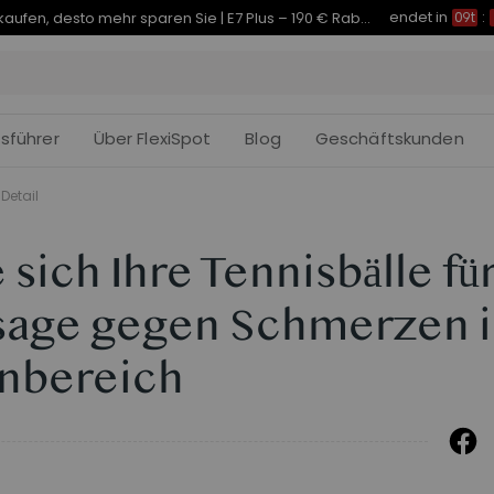
endet in
Je früher Sie kaufen, desto mehr sparen Sie | C7 Morpher – 290 € Rabatt
09t
:
fsführer
Über FlexiSpot
Blog
Geschäftskunden
Detail
sich Ihre Tennisbälle fü
sage gegen Schmerzen 
nbereich