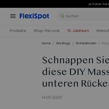
Produkte
Shop the Look
10. Jubiläum
Einkau
Home
/
Alle Blogs
/
Wohlbefinden
/
Blog 
Schnappen Sie 
diese DIY Mas
unteren Rücke
14.09.2020