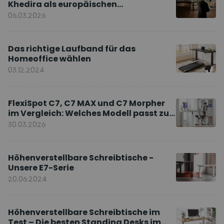
Khedira als europäischen
Markenbotschafter
06.03.2026
Das richtige Laufband für das
Homeoffice wählen
03.12.2024
FlexiSpot C7, C7 MAX und C7 Morpher
im Vergleich: Welches Modell passt zu
Ihnen?
30.03.2026
Höhenverstellbare Schreibtische -
Unsere E7-Serie
20.06.2024
Höhenverstellbare Schreibtische im
Test – Die besten Standing Desks im