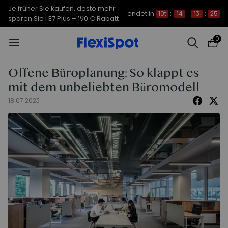
Je früher Sie kaufen, desto mehr
endet in
10t
:
14
:
13
:
24
sparen Sie | C7 Morpher – 290 €
Rabatt
0
Offene Büroplanung: So klappt es
mit dem unbeliebten Büromodell
18.07.2023