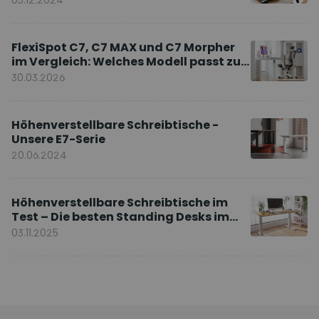
03.12.2024
FlexiSpot C7, C7 MAX und C7 Morpher
im Vergleich: Welches Modell passt zu
Ihnen?
30.03.2026
Höhenverstellbare Schreibtische -
Unsere E7-Serie
20.06.2024
Höhenverstellbare Schreibtische im
Test – Die besten Standing Desks im
Vergleich
03.11.2025