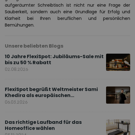
aufgeräumter Schreibtisch ist nicht nur eine Frage der
Sauberkeit, sondern auch eine Grundlage für Erfolg und
Klarheit bei Ihren beruflichen und persönlichen
Bemühungen.
Unsere beliebten Blogs
10 Jahre FlexiSpot: Jubiläums-Sale mit
bis zu 50 % Rabatt
02.08.2026
FlexiSpot begrüßt Weltmeister Sami
Khedira als europäischen
Markenbotschafter
06.03.2026
Das richtige Laufband für das
Homeoffice wählen