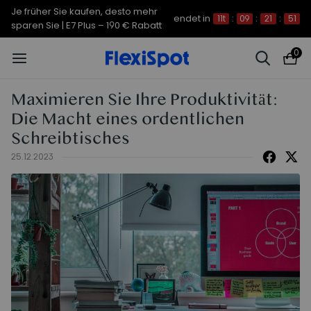
Je früher Sie kaufen, desto mehr
endet in
11t
:
09
:
21
:
50
sparen Sie | C7 Morpher – 290 €
Rabatt
0
Maximieren Sie Ihre Produktivität:
Die Macht eines ordentlichen
Schreibtisches
25.12.2023