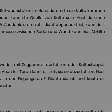
e Schwachstellen im Haus, durch die die Kälte kommen
den kann die Quelle von Kälte sein. Hast du einen
Fußbodenleisten nicht dicht abgedeckt ist, kann dort
genmasse zwischen Boden und Wand kann hier Abhilfe
tweder mit Zuggummis abdichten oder Kältestopper
 Auch für Türen lohnt es sich, sie so abzudichten. Hast
tz in der Eingangstüre? Dichte sie ab und kaufe dir
fkasten.
amin schön aussieht, wenn du ihn eventuell nicht