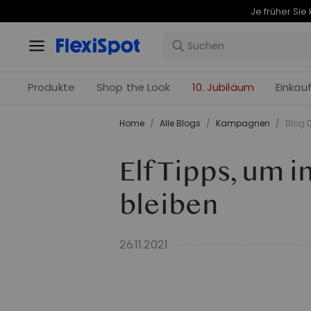
Produkte
Shop the Look
10. Jubiläum
Einkau
Home
/
Alle Blogs
/
Kampagnen
/
Blog D
Elf Tipps, um
bleiben
26.11.2021