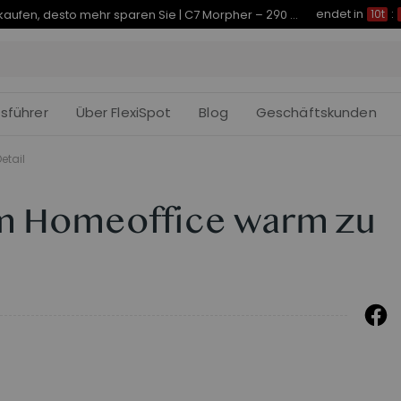
endet in
Je früher Sie kaufen, desto mehr sparen Sie | C7 Morpher – 290 € Rabatt
10t
:
fsführer
Über FlexiSpot
Blog
Geschäftskunden
etail
 im Homeoffice warm zu