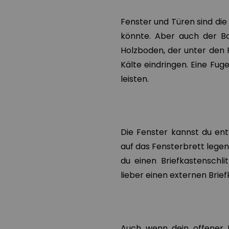
Fenster und Türen sind di
könnte. Aber auch der Bo
Holzboden, der unter den 
Kälte eindringen. Eine Fu
leisten.
Die Fenster kannst du en
auf das Fensterbrett legen.
du einen Briefkastenschli
lieber einen externen Brie
Auch wenn dein offener K