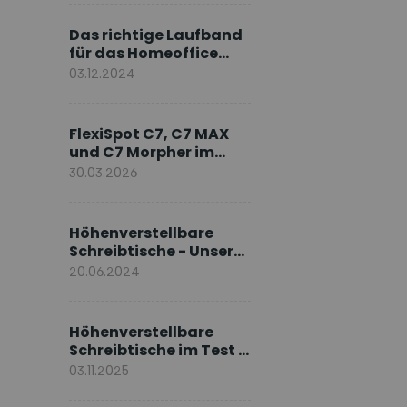
Markenbotschafter
Das richtige Laufband
für das Homeoffice
wählen
03.12.2024
FlexiSpot C7, C7 MAX
und C7 Morpher im
Vergleich: Welches
30.03.2026
Modell passt zu Ihnen?
Höhenverstellbare
Schreibtische - Unsere
E7-Serie
20.06.2024
Höhenverstellbare
Schreibtische im Test –
Die besten Standing
03.11.2025
Desks im Vergleich