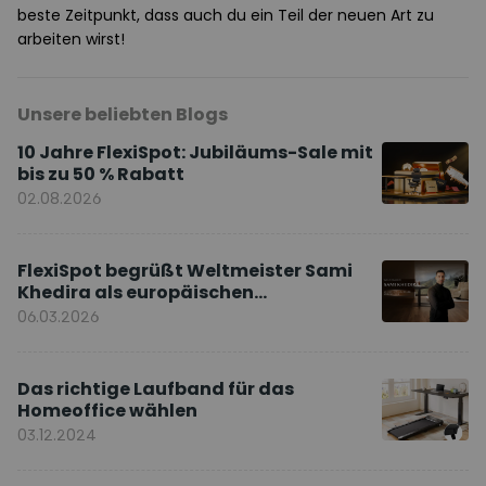
beste Zeitpunkt, dass auch du ein Teil der neuen Art zu
arbeiten wirst!
Unsere beliebten Blogs
10 Jahre FlexiSpot: Jubiläums-Sale mit
bis zu 50 % Rabatt
02.08.2026
FlexiSpot begrüßt Weltmeister Sami
Khedira als europäischen
Markenbotschafter
06.03.2026
Das richtige Laufband für das
Homeoffice wählen
03.12.2024