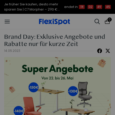
Je früher Sie kaufen, desto mehr
endet in
11t
:
02
:
49
:
44
sparen Sie | C7 Morpher – 290 €
Rabatt
0
Brand Day: Exklusive Angebote und
Rabatte nur für kurze Zeit
14.05.2023