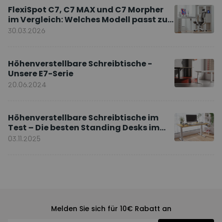
FlexiSpot C7, C7 MAX und C7 Morpher
im Vergleich: Welches Modell passt zu
Ihnen?
30.03.2026
Höhenverstellbare Schreibtische -
Unsere E7-Serie
20.06.2024
Höhenverstellbare Schreibtische im
Test – Die besten Standing Desks im
Vergleich
03.11.2025
Melden Sie sich für 10€ Rabatt an