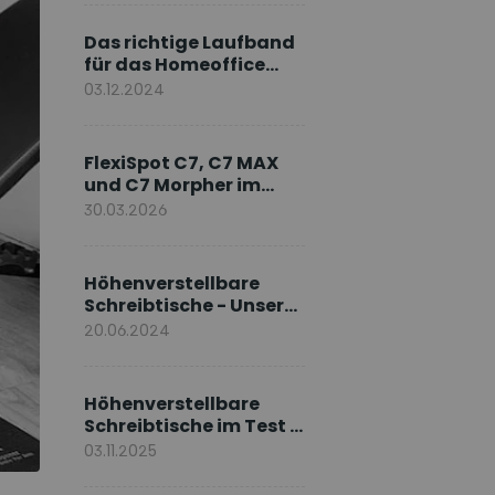
Markenbotschafter
Das richtige Laufband
für das Homeoffice
wählen
03.12.2024
FlexiSpot C7, C7 MAX
und C7 Morpher im
Vergleich: Welches
30.03.2026
Modell passt zu Ihnen?
Höhenverstellbare
Schreibtische - Unsere
E7-Serie
20.06.2024
Höhenverstellbare
Schreibtische im Test –
Die besten Standing
03.11.2025
Desks im Vergleich