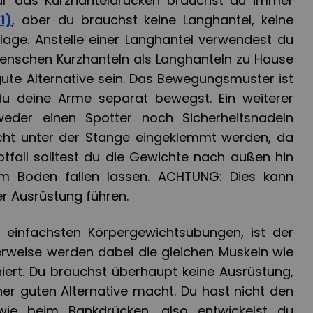
Für das Kurzhanteldrücken brauchst du immer
1)
, aber du brauchst keine Langhantel, keine
age. Anstelle einer Langhantel verwendest du
enschen Kurzhanteln als Langhanteln zu Hause
gute Alternative sein. Das Bewegungsmuster ist
du deine Arme separat bewegst. Ein weiterer
weder einen Spotter noch Sicherheitsnadeln
icht unter der Stange eingeklemmt werden, da
otfall solltest du die Gewichte nach außen hin
 Boden fallen lassen. ACHTUNG: Dies kann
 Ausrüstung führen.
r einfachsten Körpergewichtsübungen, ist der
gerweise werden dabei die gleichen Muskeln wie
iert. Du brauchst überhaupt keine Ausrüstung,
er guten Alternative macht. Du hast nicht den
wie beim Bankdrücken, also entwickelst du