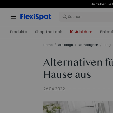
Produkte
Shop the Look
10. Jubiläum
Einkau
Home
/
Alle Blogs
/
Kampagnen
/
Blog D
Alternativen f
Hause aus
26.04.2022