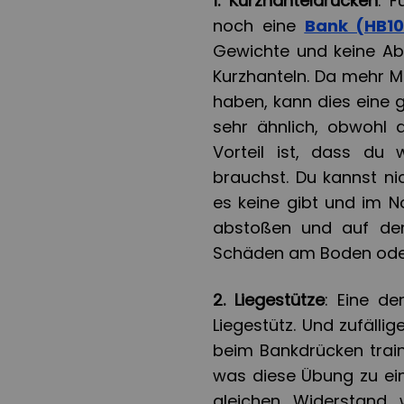
1. Kurzhanteldrücken
: 
noch eine
Bank (HB10
Gewichte und keine Abl
Kurzhanteln. Da mehr M
haben, kann dies eine 
sehr ähnlich, obwohl 
Vorteil ist, dass du 
brauchst. Du kannst n
es keine gibt und im N
abstoßen und auf dem
Schäden am Boden oder
2. Liegestütze
: Eine de
Liegestütz. Und zufälli
beim Bankdrücken train
was diese Übung zu ein
gleichen Widerstand 