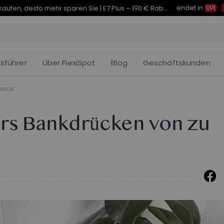
endet in
Je früher Sie kaufen, desto mehr sparen Sie | C7 Morpher – 290 € Rabatt
09t
:
fsführer
Über FlexiSpot
Blog
Geschäftskunden
etail
ürs Bankdrücken von zu