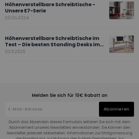
Höhenverstellbare Schreibtische -
Unsere E7-Serie
20.06.2024
Höhenverstellbare Schreibtische im
Test – Die besten Standing Desks im
Vergleich
03.11.2025
Melden Sie sich für 10€ Rabatt an
Abonnieren
Durch das Absenden dieses Formulars erklären Sie sich mit dem
Abonnement unseres Newsletters einverstanden. Sie können den
Newsletter jederzeit abbestellen. Informationen zur Erfolgsmessung
der Einwilligung, zur Nutzung des E-Mail-Dienstleisters, zur