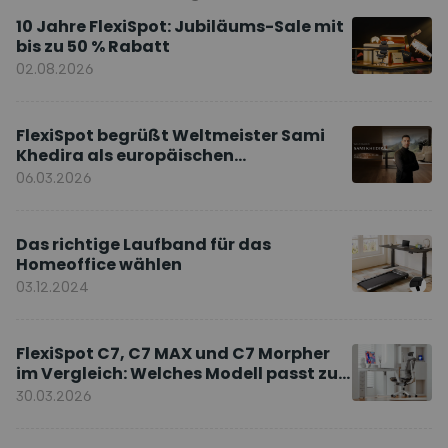
10 Jahre FlexiSpot: Jubiläums-Sale mit
bis zu 50 % Rabatt
02.08.2026
FlexiSpot begrüßt Weltmeister Sami
Khedira als europäischen
Markenbotschafter
06.03.2026
Das richtige Laufband für das
Homeoffice wählen
03.12.2024
FlexiSpot C7, C7 MAX und C7 Morpher
im Vergleich: Welches Modell passt zu
Ihnen?
30.03.2026