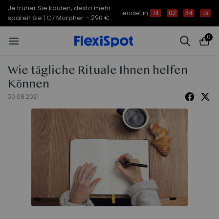
Je früher Sie kaufen, desto mehr
endet in
11t
:
02
:
34
:
12
sparen Sie | C7 Morpher – 290 €
Rabatt
0
Wie tägliche Rituale Ihnen helfen
Können
30.08.2021