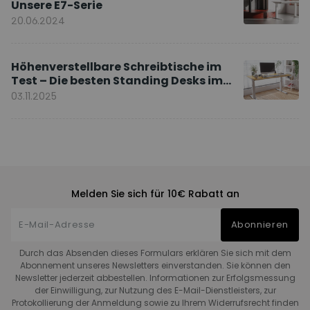
Unsere E7-Serie
20.06.2024
Höhenverstellbare Schreibtische im
Test – Die besten Standing Desks im
Vergleich
03.11.2025
Melden Sie sich für 10€ Rabatt an
Abonnieren
Durch das Absenden dieses Formulars erklären Sie sich mit dem
Abonnement unseres Newsletters einverstanden. Sie können den
Newsletter jederzeit abbestellen. Informationen zur Erfolgsmessung
der Einwilligung, zur Nutzung des E-Mail-Dienstleisters, zur
Protokollierung der Anmeldung sowie zu Ihrem Widerrufsrecht finden