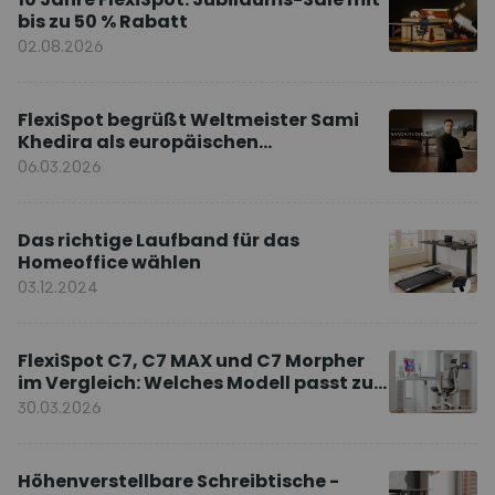
bis zu 50 % Rabatt
02.08.2026
FlexiSpot begrüßt Weltmeister Sami
Khedira als europäischen
Markenbotschafter
06.03.2026
Das richtige Laufband für das
Homeoffice wählen
03.12.2024
FlexiSpot C7, C7 MAX und C7 Morpher
im Vergleich: Welches Modell passt zu
Ihnen?
30.03.2026
Höhenverstellbare Schreibtische -