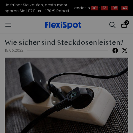
Je früher Sie kaufen, desto mehr
endet in
08t
:
13
:
05
:
42
sparen Sie | C7 Morpher – 290 €
Rabatt
0
Wie sicher sind Steckdosenleisten?
15.06.2022