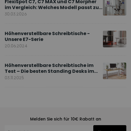
FlexiSpot C7, C7 MAX und C7 Morpher
im Vergleich: Welches Modell passt zu
Ihnen?
30.03.2026
Höhenverstellbare Schreibtische -
Unsere E7-Serie
20.06.2024
Höhenverstellbare Schreibtische im
Test – Die besten Standing Desks im
Vergleich
03.11.2025
Melden Sie sich für 10€ Rabatt an