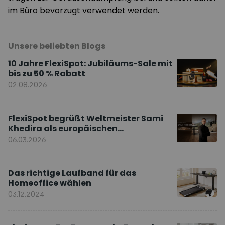
im Büro bevorzugt verwendet werden.
Unsere beliebten Blogs
10 Jahre FlexiSpot: Jubiläums-Sale mit
bis zu 50 % Rabatt
02.08.2026
FlexiSpot begrüßt Weltmeister Sami
Khedira als europäischen
Markenbotschafter
06.03.2026
Das richtige Laufband für das
Homeoffice wählen
03.12.2024