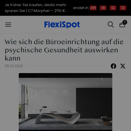
Je früher Sie kaufen, desto mehr
endet in
09t
:
18
:
12
:
11
sparen Sie | C7 Morpher – 290 €
Rabatt
0
Wie sich die Büroeinrichtung auf die
psychische Gesundheit auswirken
kann
05.01.2022