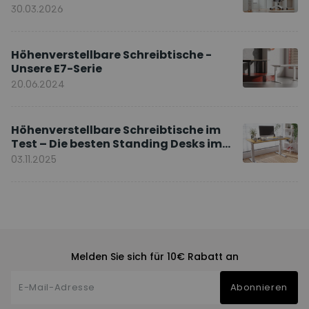
Ihnen?
30.03.2026
Höhenverstellbare Schreibtische -
Unsere E7-Serie
20.06.2024
Höhenverstellbare Schreibtische im
Test – Die besten Standing Desks im
Vergleich
03.11.2025
Melden Sie sich für 10€ Rabatt an
Abonnieren