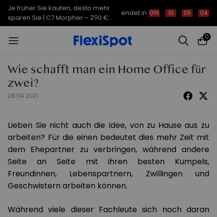
Je früher Sie kaufen, desto mehr
endet in
09t
:
10
:
09
:
03
sparen Sie | C7 Morpher – 290 €
Rabatt
0
Wie schafft man ein Home Office für
zwei?
28.04.2021
Lieben Sie nicht auch die Idee, von zu Hause aus zu
arbeiten? Für die einen bedeutet dies mehr Zeit mit
dem Ehepartner zu verbringen, während andere
Seite an Seite mit ihren besten Kumpels,
Freundinnen, Lebenspartnern, Zwillingen und
Geschwistern arbeiten können.
Während viele dieser Fachleute sich noch daran