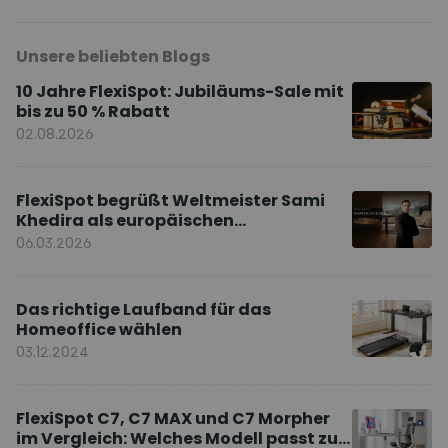
Unsere beliebten Blogs
10 Jahre FlexiSpot: Jubiläums-Sale mit
bis zu 50 % Rabatt
02.08.2026
FlexiSpot begrüßt Weltmeister Sami
Khedira als europäischen
Markenbotschafter
06.03.2026
Das richtige Laufband für das
Homeoffice wählen
03.12.2024
FlexiSpot C7, C7 MAX und C7 Morpher
im Vergleich: Welches Modell passt zu